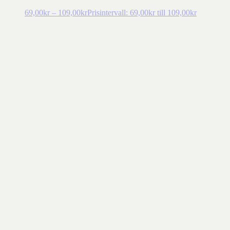
69,00
kr
–
109,00
kr
Prisintervall: 69,00kr till 109,00kr