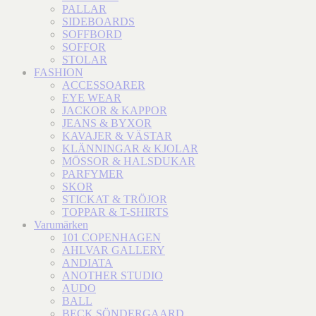
PALLAR
SIDEBOARDS
SOFFBORD
SOFFOR
STOLAR
FASHION
ACCESSOARER
EYE WEAR
JACKOR & KAPPOR
JEANS & BYXOR
KAVAJER & VÄSTAR
KLÄNNINGAR & KJOLAR
MÖSSOR & HALSDUKAR
PARFYMER
SKOR
STICKAT & TRÖJOR
TOPPAR & T-SHIRTS
Varumärken
101 COPENHAGEN
AHLVAR GALLERY
ANDIATA
ANOTHER STUDIO
AUDO
BALL
BECK SÖNDERGAARD