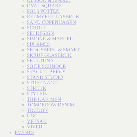
OLSSON & JENSEN
OVAL SQUARE
POLS POTTEN
REIJMYRE GLASBRUK
SAND COPENHAGEN
SCHOLL
SEJ DESIGN
SIMONE & MARCEL
SIX ÁMES
SKOGSBERG & SMART
SKRUF GLASBRUK
SKULTUNA
SOFIE SCHNOOR
STACKELBERGS
STAND STUDIO
STOFF NAGEL
STREKK
STYLEIN
THE OAK MEN
TOMORROW DENIM
TRUDON
UGG
VETSAK
VIVEH
EVENTS