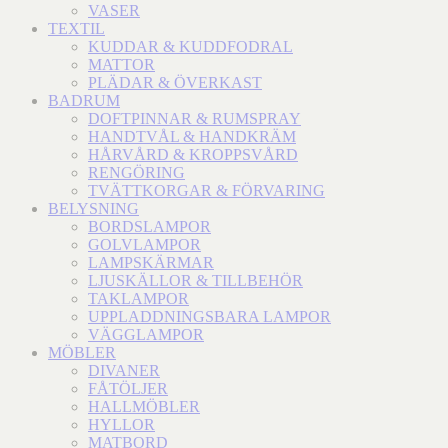
VASER
TEXTIL
KUDDAR & KUDDFODRAL
MATTOR
PLÄDAR & ÖVERKAST
BADRUM
DOFTPINNAR & RUMSPRAY
HANDTVÅL & HANDKRÄM
HÅRVÅRD & KROPPSVÅRD
RENGÖRING
TVÄTTKORGAR & FÖRVARING
BELYSNING
BORDSLAMPOR
GOLVLAMPOR
LAMPSKÄRMAR
LJUSKÄLLOR & TILLBEHÖR
TAKLAMPOR
UPPLADDNINGSBARA LAMPOR
VÄGGLAMPOR
MÖBLER
DIVANER
FÅTÖLJER
HALLMÖBLER
HYLLOR
MATBORD