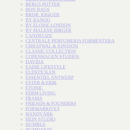
BERGS POTTER
BON BAGS
BRDR. KRüGER
BY BANOO
BY ELOISE LONDON
BY MALENE BIRGER
CANDELIZE
CENTRALE PERFUMERIA FORMENTERA
CHHATWAL & JONSSON
CLASSIC COLLECTION
COPENHAGEN STUDIOS
DAVIDA
EADIE LIFESTYLE
ELDSTICKAN
ESSENTIEL ANTWERP
ESTER & ERIK
ETONIC
FERM LIVING
FRAMA
FRIENDS & FOUNDERS
FORMARKIVET
HANDVÄRK
HEIN STUDIO
HUMBLE
HUMDAKIN