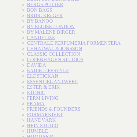
BERGS POTTER
BON BAGS
BRDR. KRüGER
BY BANOO
BY ELOISE LONDON
BY MALENE BIRGER
CANDELIZE
CENTRALE PERFUMERIA FORMENTERA
CHHATWAL & JONSSON
CLASSIC COLLECTION
COPENHAGEN STUDIOS
DAVIDA
EADIE LIFESTYLE
ELDSTICKAN
ESSENTIEL ANTWERP
ESTER & ERIK
ETONIC
FERM LIVING
FRAMA
FRIENDS & FOUNDERS
FORMARKIVET
HANDVÄRK
HEIN STUDIO
HUMBLE
HUMDAKIN