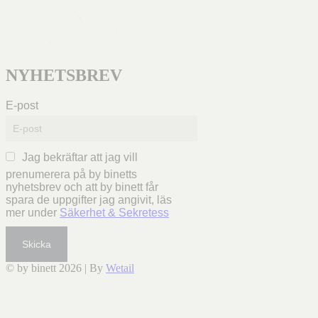
NYHETSBREV
E-post
Jag bekräftar att jag vill
prenumerera på by binetts
nyhetsbrev och att by binett får
spara de uppgifter jag angivit, läs
mer under
Säkerhet & Sekretess
Skicka
© by binett 2026
|
By
Wetail