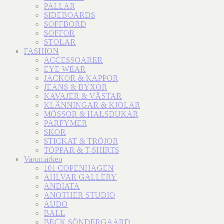
PALLAR
SIDEBOARDS
SOFFBORD
SOFFOR
STOLAR
FASHION
ACCESSOARER
EYE WEAR
JACKOR & KAPPOR
JEANS & BYXOR
KAVAJER & VÄSTAR
KLÄNNINGAR & KJOLAR
MÖSSOR & HALSDUKAR
PARFYMER
SKOR
STICKAT & TRÖJOR
TOPPAR & T-SHIRTS
Varumärken
101 COPENHAGEN
AHLVAR GALLERY
ANDIATA
ANOTHER STUDIO
AUDO
BALL
BECK SÖNDERGAARD