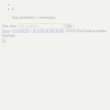
0
Inga produkter i varukorgen.
Sök efter:
Sök
Hem
/
FASHION
/
JEANS & BYXOR
/ DANTE6 Endless leather
leggings
🔍