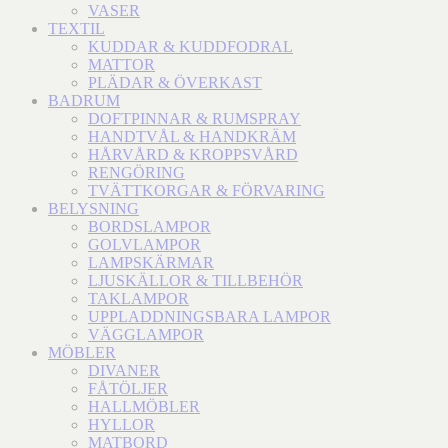
VASER
TEXTIL
KUDDAR & KUDDFODRAL
MATTOR
PLÄDAR & ÖVERKAST
BADRUM
DOFTPINNAR & RUMSPRAY
HANDTVÅL & HANDKRÄM
HÅRVÅRD & KROPPSVÅRD
RENGÖRING
TVÄTTKORGAR & FÖRVARING
BELYSNING
BORDSLAMPOR
GOLVLAMPOR
LAMPSKÄRMAR
LJUSKÄLLOR & TILLBEHÖR
TAKLAMPOR
UPPLADDNINGSBARA LAMPOR
VÄGGLAMPOR
MÖBLER
DIVANER
FÅTÖLJER
HALLMÖBLER
HYLLOR
MATBORD