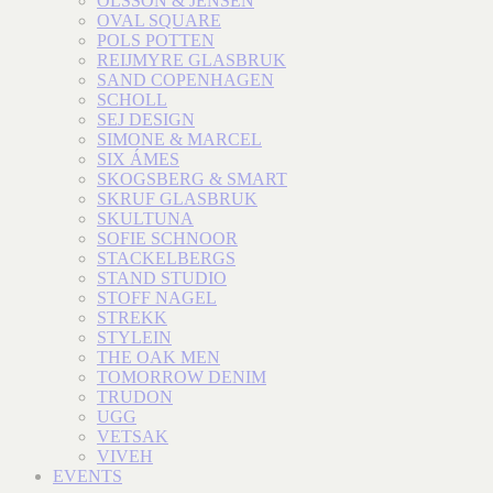
OLSSON & JENSEN
OVAL SQUARE
POLS POTTEN
REIJMYRE GLASBRUK
SAND COPENHAGEN
SCHOLL
SEJ DESIGN
SIMONE & MARCEL
SIX ÁMES
SKOGSBERG & SMART
SKRUF GLASBRUK
SKULTUNA
SOFIE SCHNOOR
STACKELBERGS
STAND STUDIO
STOFF NAGEL
STREKK
STYLEIN
THE OAK MEN
TOMORROW DENIM
TRUDON
UGG
VETSAK
VIVEH
EVENTS