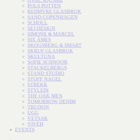
OVAL SQUARE
POLS POTTEN
REIJMYRE GLASBRUK
SAND COPENHAGEN
SCHOLL
SEJ DESIGN
SIMONE & MARCEL
SIX ÁMES
SKOGSBERG & SMART
SKRUF GLASBRUK
SKULTUNA
SOFIE SCHNOOR
STACKELBERGS
STAND STUDIO
STOFF NAGEL
STREKK
STYLEIN
THE OAK MEN
TOMORROW DENIM
TRUDON
UGG
VETSAK
VIVEH
EVENTS