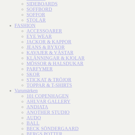
SIDEBOARDS
SOFFBORD
SOFFOR
STOLAR
FASHION
ACCESSOARER
EYE WEAR
JACKOR & KAPPOR
JEANS & BYXOR
KAVAJER & VÄSTAR
KLÄNNINGAR & KJOLAR
MÖSSOR & HALSDUKAR
PARFYMER
SKOR
STICKAT & TRÖJOR
TOPPAR & T-SHIRTS
Varumärken
101 COPENHAGEN
AHLVAR GALLERY
ANDIATA
ANOTHER STUDIO
AUDO
BALL
BECK SÖNDERGAARD
BERGS POTTER