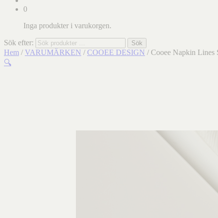
0
Inga produkter i varukorgen.
Sök efter:
Sök
Hem
/
VARUMÄRKEN
/
COOEE DESIGN
/ Cooee Napkin Lines 
🔍