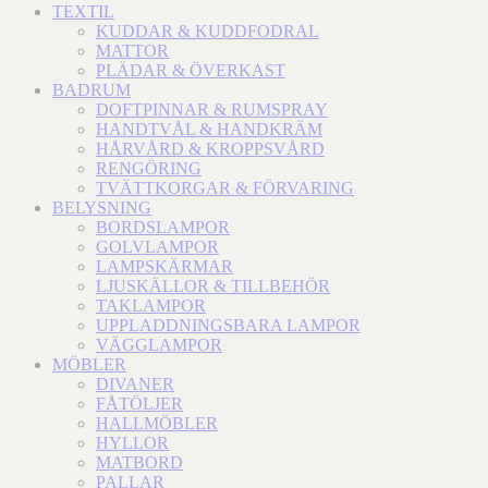
TEXTIL
KUDDAR & KUDDFODRAL
MATTOR
PLÄDAR & ÖVERKAST
BADRUM
DOFTPINNAR & RUMSPRAY
HANDTVÅL & HANDKRÄM
HÅRVÅRD & KROPPSVÅRD
RENGÖRING
TVÄTTKORGAR & FÖRVARING
BELYSNING
BORDSLAMPOR
GOLVLAMPOR
LAMPSKÄRMAR
LJUSKÄLLOR & TILLBEHÖR
TAKLAMPOR
UPPLADDNINGSBARA LAMPOR
VÄGGLAMPOR
MÖBLER
DIVANER
FÅTÖLJER
HALLMÖBLER
HYLLOR
MATBORD
PALLAR