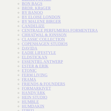
BON BAGS
BRDR. KRüGER
BY BANOO
BY ELOISE LONDON
BY MALENE BIRGER
CANDELIZE
CENTRALE PERFUMERIA FORMENTERA
CHHATWAL & JONSSON
CLASSIC COLLECTION
COPENHAGEN STUDIOS
DAVIDA
EADIE LIFESTYLE
ELDSTICKAN
ESSENTIEL ANTWERP
ESTER & ERIK
ETONIC
FERM LIVING
FRAMA
FRIENDS & FOUNDERS
FORMARKIVET
HANDVÄRK
HEIN STUDIO
HUMBLE
HUMDAKIN
IZIPIZI