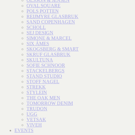
OLSSON & JENSEN
OVAL SQUARE
POLS POTTEN
REIJMYRE GLASBRUK
SAND COPENHAGEN
SCHOLL
SEJ DESIGN
SIMONE & MARCEL
SIX ÁMES
SKOGSBERG & SMART
SKRUF GLASBRUK
SKULTUNA
SOFIE SCHNOOR
STACKELBERGS
STAND STUDIO
STOFF NAGEL
STREKK
STYLEIN
THE OAK MEN
TOMORROW DENIM
TRUDON
UGG
VETSAK
VIVEH
EVENTS