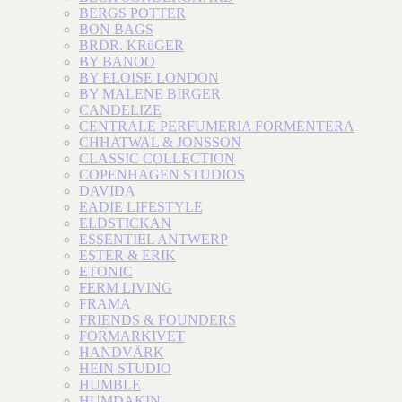
BERGS POTTER
BON BAGS
BRDR. KRüGER
BY BANOO
BY ELOISE LONDON
BY MALENE BIRGER
CANDELIZE
CENTRALE PERFUMERIA FORMENTERA
CHHATWAL & JONSSON
CLASSIC COLLECTION
COPENHAGEN STUDIOS
DAVIDA
EADIE LIFESTYLE
ELDSTICKAN
ESSENTIEL ANTWERP
ESTER & ERIK
ETONIC
FERM LIVING
FRAMA
FRIENDS & FOUNDERS
FORMARKIVET
HANDVÄRK
HEIN STUDIO
HUMBLE
HUMDAKIN