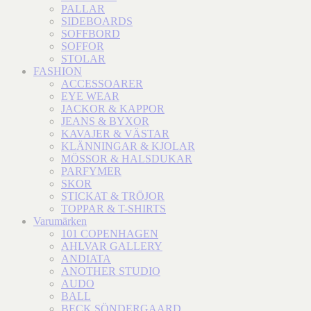
PALLAR
SIDEBOARDS
SOFFBORD
SOFFOR
STOLAR
FASHION
ACCESSOARER
EYE WEAR
JACKOR & KAPPOR
JEANS & BYXOR
KAVAJER & VÄSTAR
KLÄNNINGAR & KJOLAR
MÖSSOR & HALSDUKAR
PARFYMER
SKOR
STICKAT & TRÖJOR
TOPPAR & T-SHIRTS
Varumärken
101 COPENHAGEN
AHLVAR GALLERY
ANDIATA
ANOTHER STUDIO
AUDO
BALL
BECK SÖNDERGAARD