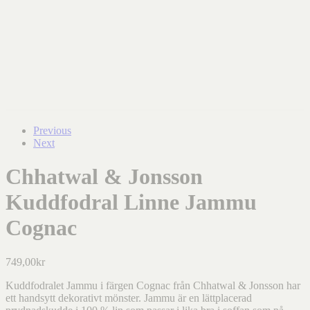
Previous
Next
Chhatwal & Jonsson
Kuddfodral Linne Jammu
Cognac
749,00
kr
Kuddfodralet Jammu i färgen Cognac från Chhatwal & Jonsson har
ett handsytt dekorativt mönster. Jammu är en lättplacerad