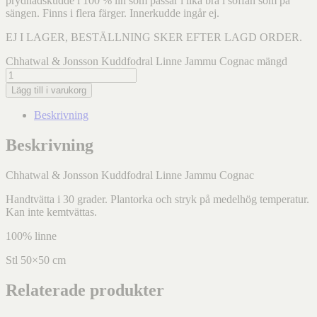
prydnadskudde i 100 % lin som passar i lika bra i soffan som på
sängen. Finns i flera färger. Innerkudde ingår ej.
EJ I LAGER, BESTÄLLNING SKER EFTER LAGD ORDER.
Chhatwal & Jonsson Kuddfodral Linne Jammu Cognac mängd
Lägg till i varukorg
Beskrivning
Beskrivning
Chhatwal & Jonsson Kuddfodral Linne Jammu Cognac
Handtvätta i 30 grader. Plantorka och stryk på medelhög temperatur.
Kan inte kemtvättas.
100% linne
Stl 50×50 cm
Relaterade produkter