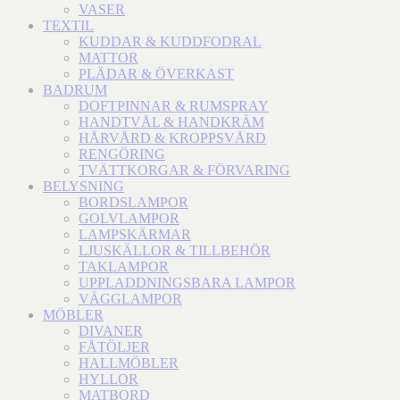
VASER
TEXTIL
KUDDAR & KUDDFODRAL
MATTOR
PLÄDAR & ÖVERKAST
BADRUM
DOFTPINNAR & RUMSPRAY
HANDTVÅL & HANDKRÄM
HÅRVÅRD & KROPPSVÅRD
RENGÖRING
TVÄTTKORGAR & FÖRVARING
BELYSNING
BORDSLAMPOR
GOLVLAMPOR
LAMPSKÄRMAR
LJUSKÄLLOR & TILLBEHÖR
TAKLAMPOR
UPPLADDNINGSBARA LAMPOR
VÄGGLAMPOR
MÖBLER
DIVANER
FÅTÖLJER
HALLMÖBLER
HYLLOR
MATBORD