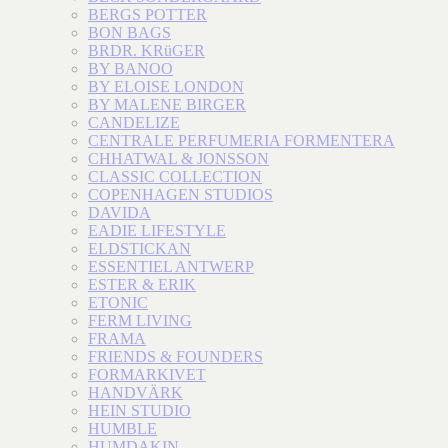
BERGS POTTER
BON BAGS
BRDR. KRüGER
BY BANOO
BY ELOISE LONDON
BY MALENE BIRGER
CANDELIZE
CENTRALE PERFUMERIA FORMENTERA
CHHATWAL & JONSSON
CLASSIC COLLECTION
COPENHAGEN STUDIOS
DAVIDA
EADIE LIFESTYLE
ELDSTICKAN
ESSENTIEL ANTWERP
ESTER & ERIK
ETONIC
FERM LIVING
FRAMA
FRIENDS & FOUNDERS
FORMARKIVET
HANDVÄRK
HEIN STUDIO
HUMBLE
HUMDAKIN