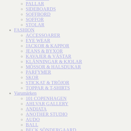
PALLAR
SIDEBOARDS
SOFFBORD
SOFFOR
STOLAR
FASHION
ACCESSOARER
EYE WEAR
JACKOR & KAPPOR
JEANS & BYXOR
KAVAJER & VÄSTAR
KLÄNNINGAR & KJOLAR
MÖSSOR & HALSDUKAR
PARFYMER
SKOR
STICKAT & TRÖJOR
TOPPAR & T-SHIRTS
Varumärken
101 COPENHAGEN
AHLVAR GALLERY
ANDIATA
ANOTHER STUDIO
AUDO
BALL
BECK SÖNDERGAARD