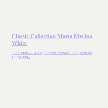
Classic Collection Matta Merino
White
3.290,00
kr
–
14.490,00
kr
Prisintervall: 3.290,00kr till
14.490,00kr