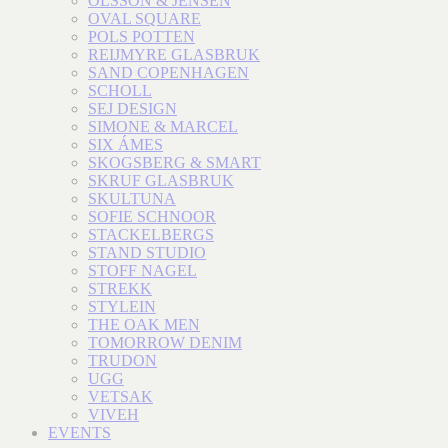
OLSSON & JENSEN
OVAL SQUARE
POLS POTTEN
REIJMYRE GLASBRUK
SAND COPENHAGEN
SCHOLL
SEJ DESIGN
SIMONE & MARCEL
SIX ÁMES
SKOGSBERG & SMART
SKRUF GLASBRUK
SKULTUNA
SOFIE SCHNOOR
STACKELBERGS
STAND STUDIO
STOFF NAGEL
STREKK
STYLEIN
THE OAK MEN
TOMORROW DENIM
TRUDON
UGG
VETSAK
VIVEH
EVENTS