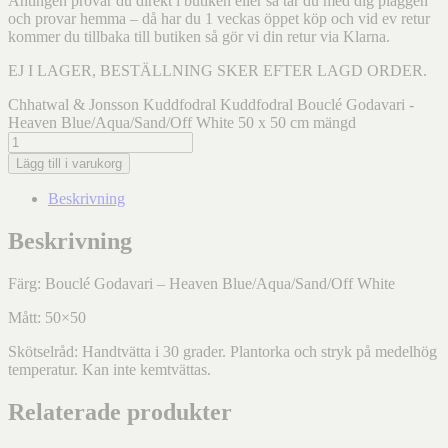
Antingen provar du direkt i butiken eller så tar du med dig plaggen
och provar hemma – då har du 1 veckas öppet köp och vid ev retur
kommer du tillbaka till butiken så gör vi din retur via Klarna.
EJ I LAGER, BESTÄLLNING SKER EFTER LAGD ORDER.
Chhatwal & Jonsson Kuddfodral Kuddfodral Bouclé Godavari -
Heaven Blue/Aqua/Sand/Off White 50 x 50 cm mängd
Lägg till i varukorg
Beskrivning
Beskrivning
Färg: Bouclé Godavari – Heaven Blue/Aqua/Sand/Off White
Mått: 50×50
Skötselråd: Handtvätta i 30 grader. Plantorka och stryk på medelhög
temperatur. Kan inte kemtvättas.
Relaterade produkter