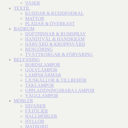
VASER
TEXTIL
KUDDAR & KUDDFODRAL
MATTOR
PLÄDAR & ÖVERKAST
BADRUM
DOFTPINNAR & RUMSPRAY
HANDTVÅL & HANDKRÄM
HÅRVÅRD & KROPPSVÅRD
RENGÖRING
TVÄTTKORGAR & FÖRVARING
BELYSNING
BORDSLAMPOR
GOLVLAMPOR
LAMPSKÄRMAR
LJUSKÄLLOR & TILLBEHÖR
TAKLAMPOR
UPPLADDNINGSBARA LAMPOR
VÄGGLAMPOR
MÖBLER
DIVANER
FÅTÖLJER
HALLMÖBLER
HYLLOR
MATBORD