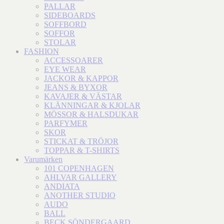
PALLAR
SIDEBOARDS
SOFFBORD
SOFFOR
STOLAR
FASHION
ACCESSOARER
EYE WEAR
JACKOR & KAPPOR
JEANS & BYXOR
KAVAJER & VÄSTAR
KLÄNNINGAR & KJOLAR
MÖSSOR & HALSDUKAR
PARFYMER
SKOR
STICKAT & TRÖJOR
TOPPAR & T-SHIRTS
Varumärken
101 COPENHAGEN
AHLVAR GALLERY
ANDIATA
ANOTHER STUDIO
AUDO
BALL
BECK SÖNDERGAARD