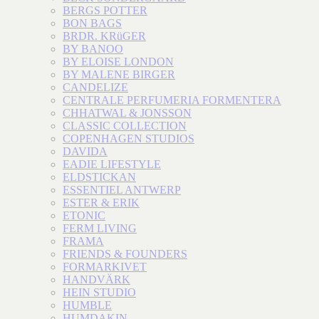
BERGS POTTER
BON BAGS
BRDR. KRüGER
BY BANOO
BY ELOISE LONDON
BY MALENE BIRGER
CANDELIZE
CENTRALE PERFUMERIA FORMENTERA
CHHATWAL & JONSSON
CLASSIC COLLECTION
COPENHAGEN STUDIOS
DAVIDA
EADIE LIFESTYLE
ELDSTICKAN
ESSENTIEL ANTWERP
ESTER & ERIK
ETONIC
FERM LIVING
FRAMA
FRIENDS & FOUNDERS
FORMARKIVET
HANDVÄRK
HEIN STUDIO
HUMBLE
HUMDAKIN