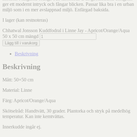
ger ett modernt intryck och fångar blicken. Passar lika bra i en urban
miljö som i en mer avslappnad miljö. Enfärgad baksida.
I lager (kan restnoteras)
Chhatwal Jonsson Kuddfodral i Linne Jay - Apricot/Orange/Aqua
50 x 50 cm mängd
Lägg till i varukorg
Beskrivning
Beskrivning
Mått: 50×50 cm
Material: Linne
Färg: Apricot/Orange/Aqua
Skötselråd: Handtvätt, 30 grader. Plantorka och stryk på medelhög
temperatur. Kan inte kemtvättas.
Innerkudde ingår ej.