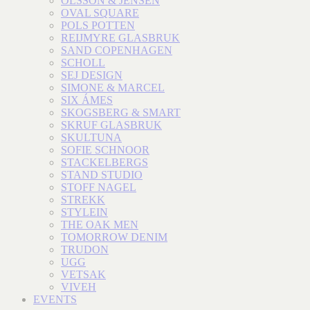
OLSSON & JENSEN
OVAL SQUARE
POLS POTTEN
REIJMYRE GLASBRUK
SAND COPENHAGEN
SCHOLL
SEJ DESIGN
SIMONE & MARCEL
SIX ÁMES
SKOGSBERG & SMART
SKRUF GLASBRUK
SKULTUNA
SOFIE SCHNOOR
STACKELBERGS
STAND STUDIO
STOFF NAGEL
STREKK
STYLEIN
THE OAK MEN
TOMORROW DENIM
TRUDON
UGG
VETSAK
VIVEH
EVENTS