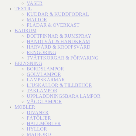
VASER
TEXTIL
KUDDAR & KUDDFODRAL
MATTOR
PLÄDAR & ÖVERKAST
BADRUM
DOFTPINNAR & RUMSPRAY
HANDTVÅL & HANDKRÄM
HÅRVÅRD & KROPPSVÅRD
RENGÖRING
TVÄTTKORGAR & FÖRVARING
BELYSNING
BORDSLAMPOR
GOLVLAMPOR
LAMPSKÄRMAR
LJUSKÄLLOR & TILLBEHÖR
TAKLAMPOR
UPPLADDNINGSBARA LAMPOR
VÄGGLAMPOR
MÖBLER
DIVANER
FÅTÖLJER
HALLMÖBLER
HYLLOR
MATBORD