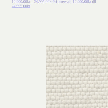
12.900,00
kr
–
24.995,00
kr
Prisintervall: 12.900,00kr till
24.995,00kr