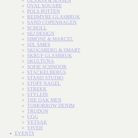
OLSSON & JENSEN
OVAL SQUARE
POLS POTTEN
REIJMYRE GLASBRUK
SAND COPENHAGEN
SCHOLL
SEJ DESIGN
SIMONE & MARCEL
SIX ÁMES
SKOGSBERG & SMART
SKRUF GLASBRUK
SKULTUNA
SOFIE SCHNOOR
STACKELBERGS
STAND STUDIO
STOFF NAGEL
STREKK
STYLEIN
THE OAK MEN
TOMORROW DENIM
TRUDON
UGG
VETSAK
VIVEH
EVENTS