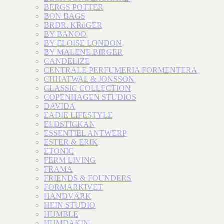
BERGS POTTER
BON BAGS
BRDR. KRüGER
BY BANOO
BY ELOISE LONDON
BY MALENE BIRGER
CANDELIZE
CENTRALE PERFUMERIA FORMENTERA
CHHATWAL & JONSSON
CLASSIC COLLECTION
COPENHAGEN STUDIOS
DAVIDA
EADIE LIFESTYLE
ELDSTICKAN
ESSENTIEL ANTWERP
ESTER & ERIK
ETONIC
FERM LIVING
FRAMA
FRIENDS & FOUNDERS
FORMARKIVET
HANDVÄRK
HEIN STUDIO
HUMBLE
HUMDAKIN