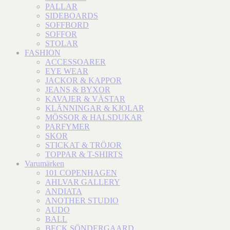
PALLAR
SIDEBOARDS
SOFFBORD
SOFFOR
STOLAR
FASHION
ACCESSOARER
EYE WEAR
JACKOR & KAPPOR
JEANS & BYXOR
KAVAJER & VÄSTAR
KLÄNNINGAR & KJOLAR
MÖSSOR & HALSDUKAR
PARFYMER
SKOR
STICKAT & TRÖJOR
TOPPAR & T-SHIRTS
Varumärken
101 COPENHAGEN
AHLVAR GALLERY
ANDIATA
ANOTHER STUDIO
AUDO
BALL
BECK SÖNDERGAARD