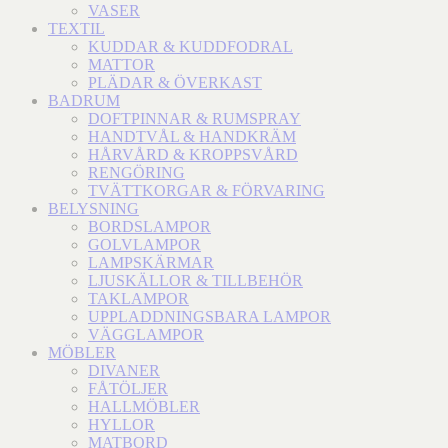
VASER
TEXTIL
KUDDAR & KUDDFODRAL
MATTOR
PLÄDAR & ÖVERKAST
BADRUM
DOFTPINNAR & RUMSPRAY
HANDTVÅL & HANDKRÄM
HÅRVÅRD & KROPPSVÅRD
RENGÖRING
TVÄTTKORGAR & FÖRVARING
BELYSNING
BORDSLAMPOR
GOLVLAMPOR
LAMPSKÄRMAR
LJUSKÄLLOR & TILLBEHÖR
TAKLAMPOR
UPPLADDNINGSBARA LAMPOR
VÄGGLAMPOR
MÖBLER
DIVANER
FÅTÖLJER
HALLMÖBLER
HYLLOR
MATBORD