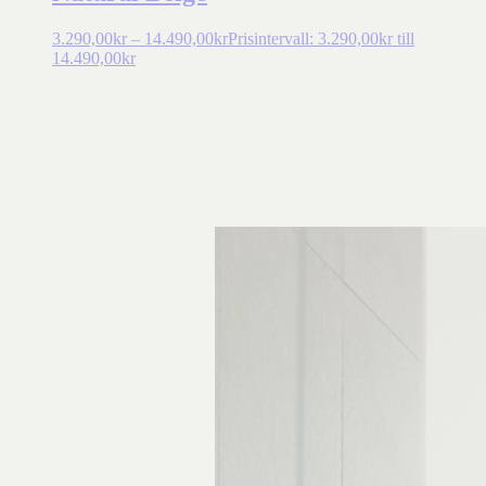
3.290,00
kr
–
14.490,00
kr
Prisintervall: 3.290,00kr till
14.490,00kr