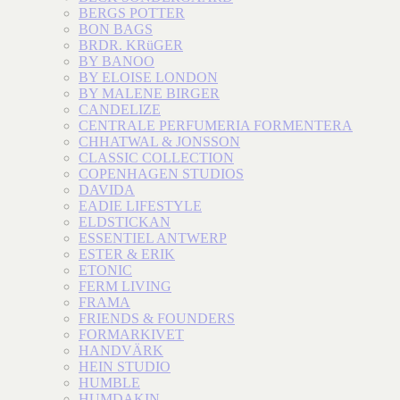
BERGS POTTER
BON BAGS
BRDR. KRüGER
BY BANOO
BY ELOISE LONDON
BY MALENE BIRGER
CANDELIZE
CENTRALE PERFUMERIA FORMENTERA
CHHATWAL & JONSSON
CLASSIC COLLECTION
COPENHAGEN STUDIOS
DAVIDA
EADIE LIFESTYLE
ELDSTICKAN
ESSENTIEL ANTWERP
ESTER & ERIK
ETONIC
FERM LIVING
FRAMA
FRIENDS & FOUNDERS
FORMARKIVET
HANDVÄRK
HEIN STUDIO
HUMBLE
HUMDAKIN