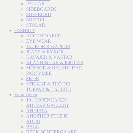
PALLAR
SIDEBOARDS
SOFFBORD
SOFFOR
STOLAR
FASHION
ACCESSOARER
EYE WEAR
JACKOR & KAPPOR
JEANS & BYXOR
KAVAJER & VÄSTAR
KLÄNNINGAR & KJOLAR
MÖSSOR & HALSDUKAR
PARFYMER
SKOR
STICKAT & TRÖJOR
TOPPAR & T-SHIRTS
Varumärken
101 COPENHAGEN
AHLVAR GALLERY
ANDIATA
ANOTHER STUDIO
AUDO
BALL
BECK SÖNDERGAARD