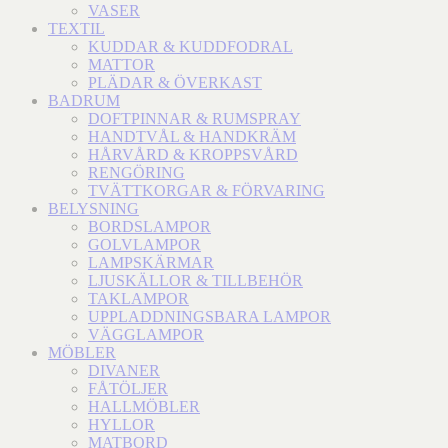
VASER
TEXTIL
KUDDAR & KUDDFODRAL
MATTOR
PLÄDAR & ÖVERKAST
BADRUM
DOFTPINNAR & RUMSPRAY
HANDTVÅL & HANDKRÄM
HÅRVÅRD & KROPPSVÅRD
RENGÖRING
TVÄTTKORGAR & FÖRVARING
BELYSNING
BORDSLAMPOR
GOLVLAMPOR
LAMPSKÄRMAR
LJUSKÄLLOR & TILLBEHÖR
TAKLAMPOR
UPPLADDNINGSBARA LAMPOR
VÄGGLAMPOR
MÖBLER
DIVANER
FÅTÖLJER
HALLMÖBLER
HYLLOR
MATBORD