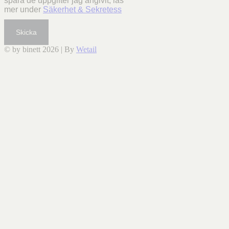
spara de uppgifter jag angivit, läs
mer under
Säkerhet & Sekretess
Skicka
© by binett 2026
|
By
Wetail