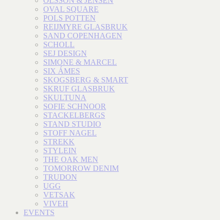
OLSSON & JENSEN
OVAL SQUARE
POLS POTTEN
REIJMYRE GLASBRUK
SAND COPENHAGEN
SCHOLL
SEJ DESIGN
SIMONE & MARCEL
SIX ÁMES
SKOGSBERG & SMART
SKRUF GLASBRUK
SKULTUNA
SOFIE SCHNOOR
STACKELBERGS
STAND STUDIO
STOFF NAGEL
STREKK
STYLEIN
THE OAK MEN
TOMORROW DENIM
TRUDON
UGG
VETSAK
VIVEH
EVENTS