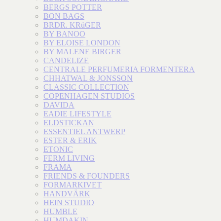
BERGS POTTER
BON BAGS
BRDR. KRüGER
BY BANOO
BY ELOISE LONDON
BY MALENE BIRGER
CANDELIZE
CENTRALE PERFUMERIA FORMENTERA
CHHATWAL & JONSSON
CLASSIC COLLECTION
COPENHAGEN STUDIOS
DAVIDA
EADIE LIFESTYLE
ELDSTICKAN
ESSENTIEL ANTWERP
ESTER & ERIK
ETONIC
FERM LIVING
FRAMA
FRIENDS & FOUNDERS
FORMARKIVET
HANDVÄRK
HEIN STUDIO
HUMBLE
HUMDAKIN