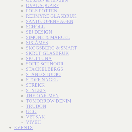
OLSSON & JENSEN
OVAL SQUARE
POLS POTTEN
REIJMYRE GLASBRUK
SAND COPENHAGEN
SCHOLL
SEJ DESIGN
SIMONE & MARCEL
SIX ÁMES
SKOGSBERG & SMART
SKRUF GLASBRUK
SKULTUNA
SOFIE SCHNOOR
STACKELBERGS
STAND STUDIO
STOFF NAGEL
STREKK
STYLEIN
THE OAK MEN
TOMORROW DENIM
TRUDON
UGG
VETSAK
VIVEH
EVENTS