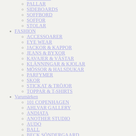
PALLAR
SIDEBOARDS
SOFFBORD
SOFFOR
STOLAR
FASHION
ACCESSOARER
EYE WEAR
JACKOR & KAPPOR
JEANS & BYXOR
KAVAJER & VÄSTAR
KLÄNNINGAR & KJOLAR
MÖSSOR & HALSDUKAR
PARFYMER
SKOR
STICKAT & TRÖJOR
TOPPAR & T-SHIRTS
Varumärken
101 COPENHAGEN
AHLVAR GALLERY
ANDIATA
ANOTHER STUDIO
AUDO
BALL
BECK SÖNDERGAARD