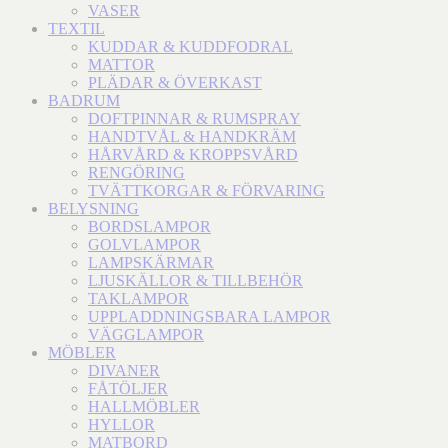
VASER
TEXTIL
KUDDAR & KUDDFODRAL
MATTOR
PLÄDAR & ÖVERKAST
BADRUM
DOFTPINNAR & RUMSPRAY
HANDTVÅL & HANDKRÄM
HÅRVÅRD & KROPPSVÅRD
RENGÖRING
TVÄTTKORGAR & FÖRVARING
BELYSNING
BORDSLAMPOR
GOLVLAMPOR
LAMPSKÄRMAR
LJUSKÄLLOR & TILLBEHÖR
TAKLAMPOR
UPPLADDNINGSBARA LAMPOR
VÄGGLAMPOR
MÖBLER
DIVANER
FÅTÖLJER
HALLMÖBLER
HYLLOR
MATBORD