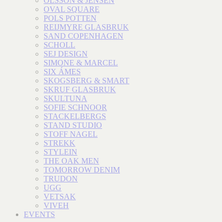
OLSSON & JENSEN
OVAL SQUARE
POLS POTTEN
REIJMYRE GLASBRUK
SAND COPENHAGEN
SCHOLL
SEJ DESIGN
SIMONE & MARCEL
SIX ÁMES
SKOGSBERG & SMART
SKRUF GLASBRUK
SKULTUNA
SOFIE SCHNOOR
STACKELBERGS
STAND STUDIO
STOFF NAGEL
STREKK
STYLEIN
THE OAK MEN
TOMORROW DENIM
TRUDON
UGG
VETSAK
VIVEH
EVENTS