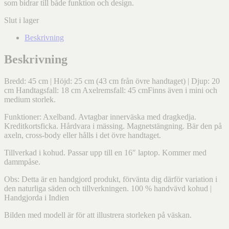
som bidrar till både funktion och design.
Slut i lager
Beskrivning
Beskrivning
Bredd: 45 cm | Höjd: 25 cm (43 cm från övre handtaget) | Djup: 20
cm Handtagsfall: 18 cm Axelremsfall: 45 cmFinns även i mini och
medium storlek.
Funktioner:
Axelband. Avtagbar innerväska med dragkedja.
Kreditkortsficka. Hårdvara i mässing. Magnetstängning. Bär den på
axeln, cross-body eller hålls i det övre handtaget.
Tillverkad i kohud. Passar upp till en 16″ laptop. Kommer med
dammpåse.
Obs: Detta är en handgjord produkt, förvänta dig därför variation i
den naturliga säden och tillverkningen. 100 % handvävd kohud |
Handgjorda i Indien
Bilden med modell är för att illustrera storleken på väskan.