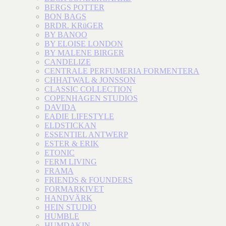
BERGS POTTER
BON BAGS
BRDR. KRüGER
BY BANOO
BY ELOISE LONDON
BY MALENE BIRGER
CANDELIZE
CENTRALE PERFUMERIA FORMENTERA
CHHATWAL & JONSSON
CLASSIC COLLECTION
COPENHAGEN STUDIOS
DAVIDA
EADIE LIFESTYLE
ELDSTICKAN
ESSENTIEL ANTWERP
ESTER & ERIK
ETONIC
FERM LIVING
FRAMA
FRIENDS & FOUNDERS
FORMARKIVET
HANDVÄRK
HEIN STUDIO
HUMBLE
HUMDAKIN