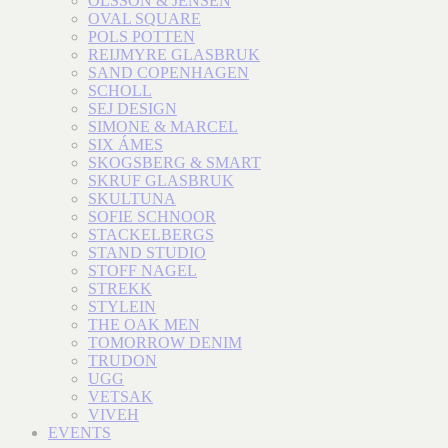
OLSSON & JENSEN
OVAL SQUARE
POLS POTTEN
REIJMYRE GLASBRUK
SAND COPENHAGEN
SCHOLL
SEJ DESIGN
SIMONE & MARCEL
SIX ÁMES
SKOGSBERG & SMART
SKRUF GLASBRUK
SKULTUNA
SOFIE SCHNOOR
STACKELBERGS
STAND STUDIO
STOFF NAGEL
STREKK
STYLEIN
THE OAK MEN
TOMORROW DENIM
TRUDON
UGG
VETSAK
VIVEH
EVENTS