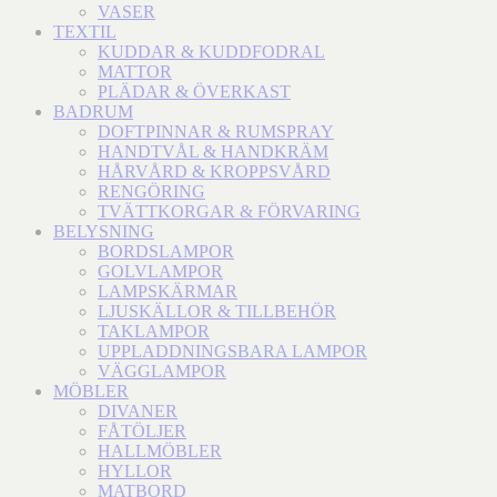
VASER
TEXTIL
KUDDAR & KUDDFODRAL
MATTOR
PLÄDAR & ÖVERKAST
BADRUM
DOFTPINNAR & RUMSPRAY
HANDTVÅL & HANDKRÄM
HÅRVÅRD & KROPPSVÅRD
RENGÖRING
TVÄTTKORGAR & FÖRVARING
BELYSNING
BORDSLAMPOR
GOLVLAMPOR
LAMPSKÄRMAR
LJUSKÄLLOR & TILLBEHÖR
TAKLAMPOR
UPPLADDNINGSBARA LAMPOR
VÄGGLAMPOR
MÖBLER
DIVANER
FÅTÖLJER
HALLMÖBLER
HYLLOR
MATBORD