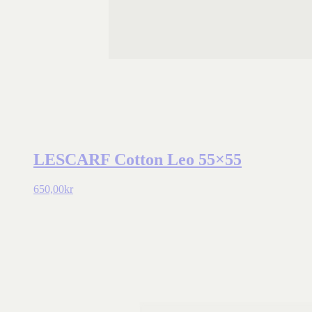
LESCARF Cotton Leo 55×55
650,00
kr