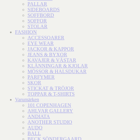
PALLAR
SIDEBOARDS
SOFFBORD
SOFFOR
STOLAR
FASHION
ACCESSOARER
EYE WEAR
JACKOR & KAPPOR
JEANS & BYXOR
KAVAJER & VÄSTAR
KLÄNNINGAR & KJOLAR
MÖSSOR & HALSDUKAR
PARFYMER
SKOR
STICKAT & TRÖJOR
TOPPAR & T-SHIRTS
Varumärken
101 COPENHAGEN
AHLVAR GALLERY
ANDIATA
ANOTHER STUDIO
AUDO
BALL
BECK SÖNDERGAARD