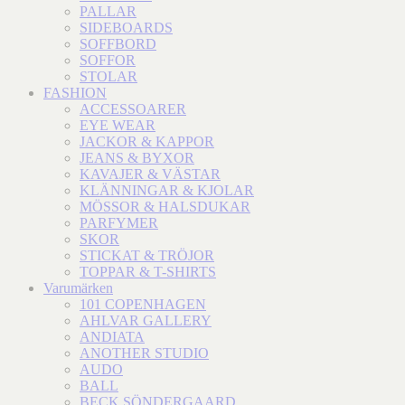
PALLAR
SIDEBOARDS
SOFFBORD
SOFFOR
STOLAR
FASHION
ACCESSOARER
EYE WEAR
JACKOR & KAPPOR
JEANS & BYXOR
KAVAJER & VÄSTAR
KLÄNNINGAR & KJOLAR
MÖSSOR & HALSDUKAR
PARFYMER
SKOR
STICKAT & TRÖJOR
TOPPAR & T-SHIRTS
Varumärken
101 COPENHAGEN
AHLVAR GALLERY
ANDIATA
ANOTHER STUDIO
AUDO
BALL
BECK SÖNDERGAARD