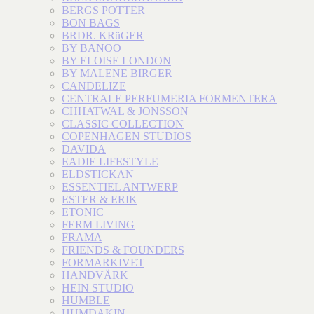
BERGS POTTER
BON BAGS
BRDR. KRüGER
BY BANOO
BY ELOISE LONDON
BY MALENE BIRGER
CANDELIZE
CENTRALE PERFUMERIA FORMENTERA
CHHATWAL & JONSSON
CLASSIC COLLECTION
COPENHAGEN STUDIOS
DAVIDA
EADIE LIFESTYLE
ELDSTICKAN
ESSENTIEL ANTWERP
ESTER & ERIK
ETONIC
FERM LIVING
FRAMA
FRIENDS & FOUNDERS
FORMARKIVET
HANDVÄRK
HEIN STUDIO
HUMBLE
HUMDAKIN