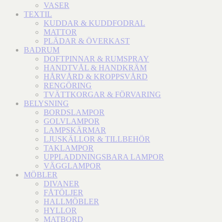
VASER
TEXTIL
KUDDAR & KUDDFODRAL
MATTOR
PLÄDAR & ÖVERKAST
BADRUM
DOFTPINNAR & RUMSPRAY
HANDTVÅL & HANDKRÄM
HÅRVÅRD & KROPPSVÅRD
RENGÖRING
TVÄTTKORGAR & FÖRVARING
BELYSNING
BORDSLAMPOR
GOLVLAMPOR
LAMPSKÄRMAR
LJUSKÄLLOR & TILLBEHÖR
TAKLAMPOR
UPPLADDNINGSBARA LAMPOR
VÄGGLAMPOR
MÖBLER
DIVANER
FÅTÖLJER
HALLMÖBLER
HYLLOR
MATBORD