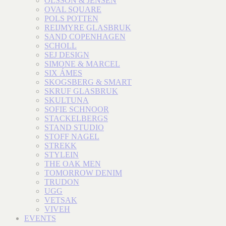
OLSSON & JENSEN
OVAL SQUARE
POLS POTTEN
REIJMYRE GLASBRUK
SAND COPENHAGEN
SCHOLL
SEJ DESIGN
SIMONE & MARCEL
SIX ÁMES
SKOGSBERG & SMART
SKRUF GLASBRUK
SKULTUNA
SOFIE SCHNOOR
STACKELBERGS
STAND STUDIO
STOFF NAGEL
STREKK
STYLEIN
THE OAK MEN
TOMORROW DENIM
TRUDON
UGG
VETSAK
VIVEH
EVENTS