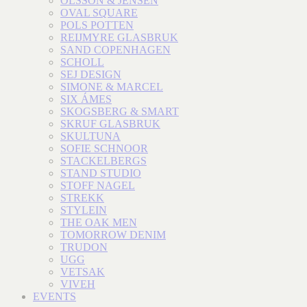
OLSSON & JENSEN
OVAL SQUARE
POLS POTTEN
REIJMYRE GLASBRUK
SAND COPENHAGEN
SCHOLL
SEJ DESIGN
SIMONE & MARCEL
SIX ÁMES
SKOGSBERG & SMART
SKRUF GLASBRUK
SKULTUNA
SOFIE SCHNOOR
STACKELBERGS
STAND STUDIO
STOFF NAGEL
STREKK
STYLEIN
THE OAK MEN
TOMORROW DENIM
TRUDON
UGG
VETSAK
VIVEH
EVENTS