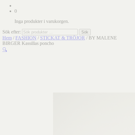
0
Inga produkter i varukorgen.
Sök efter:
Sök
Hem
/
FASHION
/
STICKAT & TRÖJOR
/ BY MALENE
BIRGER Kassillas poncho
🔍