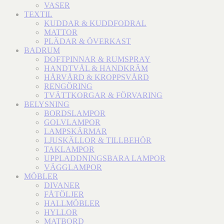
VASER
TEXTIL
KUDDAR & KUDDFODRAL
MATTOR
PLÄDAR & ÖVERKAST
BADRUM
DOFTPINNAR & RUMSPRAY
HANDTVÅL & HANDKRÄM
HÅRVÅRD & KROPPSVÅRD
RENGÖRING
TVÄTTKORGAR & FÖRVARING
BELYSNING
BORDSLAMPOR
GOLVLAMPOR
LAMPSKÄRMAR
LJUSKÄLLOR & TILLBEHÖR
TAKLAMPOR
UPPLADDNINGSBARA LAMPOR
VÄGGLAMPOR
MÖBLER
DIVANER
FÅTÖLJER
HALLMÖBLER
HYLLOR
MATBORD