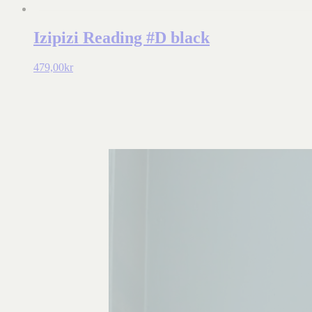
Izipizi Reading #D black
479,00
kr