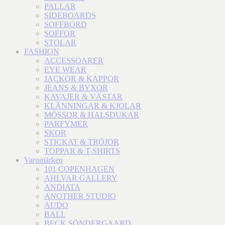
PALLAR
SIDEBOARDS
SOFFBORD
SOFFOR
STOLAR
FASHION
ACCESSOARER
EYE WEAR
JACKOR & KAPPOR
JEANS & BYXOR
KAVAJER & VÄSTAR
KLÄNNINGAR & KJOLAR
MÖSSOR & HALSDUKAR
PARFYMER
SKOR
STICKAT & TRÖJOR
TOPPAR & T-SHIRTS
Varumärken
101 COPENHAGEN
AHLVAR GALLERY
ANDIATA
ANOTHER STUDIO
AUDO
BALL
BECK SÖNDERGAARD