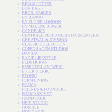
BERGS POTTER
BON BAGS
BRDR. KRüGER
BY BANOO
BY ELOISE LONDON
BY MALENE BIRGER
CANDELIZE
CENTRALE PERFUMERIA FORMENTERA
CHHATWAL & JONSSON
CLASSIC COLLECTION
COPENHAGEN STUDIOS
DAVIDA
EADIE LIFESTYLE
ELDSTICKAN
ESSENTIEL ANTWERP
ESTER & ERIK
ETONIC
FERM LIVING
FRAMA
FRIENDS & FOUNDERS
FORMARKIVET
HANDVÄRK
HEIN STUDIO
HUMBLE
HUMDAKIN