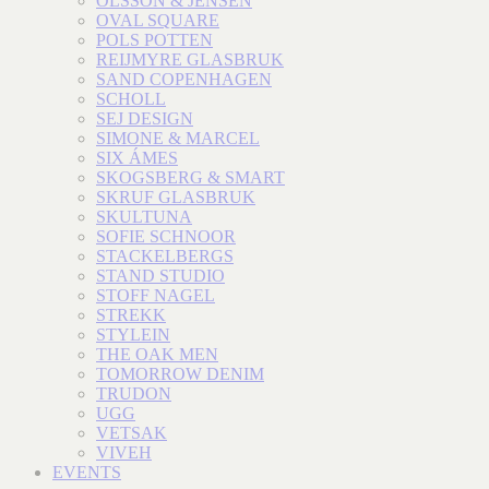
OLSSON & JENSEN
OVAL SQUARE
POLS POTTEN
REIJMYRE GLASBRUK
SAND COPENHAGEN
SCHOLL
SEJ DESIGN
SIMONE & MARCEL
SIX ÁMES
SKOGSBERG & SMART
SKRUF GLASBRUK
SKULTUNA
SOFIE SCHNOOR
STACKELBERGS
STAND STUDIO
STOFF NAGEL
STREKK
STYLEIN
THE OAK MEN
TOMORROW DENIM
TRUDON
UGG
VETSAK
VIVEH
EVENTS