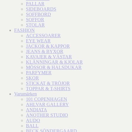
PALLAR
SIDEBOARDS
SOFFBORD
SOFFOR
STOLAR
FASHION
ACCESSOARER
EYE WEAR
JACKOR & KAPPOR
JEANS & BYXOR
KAVAJER & VÄSTAR
KLÄNNINGAR & KJOLAR
MÖSSOR & HALSDUKAR
PARFYMER
SKOR
STICKAT & TRÖJOR
TOPPAR & T-SHIRTS
Varumärken
101 COPENHAGEN
AHLVAR GALLERY
ANDIATA
ANOTHER STUDIO
AUDO
BALL
BECK SÖNDERGAARD