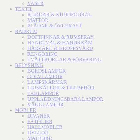
VASER
TEXTIL
KUDDAR & KUDDFODRAL
MATTOR
PLÄDAR & ÖVERKAST
BADRUM
DOFTPINNAR & RUMSPRAY
HANDTVÅL & HANDKRÄM
HÅRVÅRD & KROPPSVÅRD
RENGÖRING
TVÄTTKORGAR & FÖRVARING
BELYSNING
BORDSLAMPOR
GOLVLAMPOR
LAMPSKÄRMAR
LJUSKÄLLOR & TILLBEHÖR
TAKLAMPOR
UPPLADDNINGSBARA LAMPOR
VÄGGLAMPOR
MÖBLER
DIVANER
FÅTÖLJER
HALLMÖBLER
HYLLOR
MATBORD