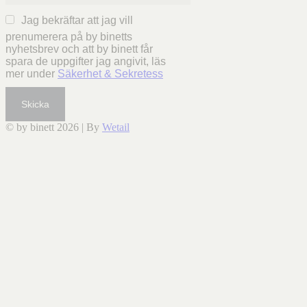
Jag bekräftar att jag vill
prenumerera på by binetts
nyhetsbrev och att by binett får
spara de uppgifter jag angivit, läs
mer under
Säkerhet & Sekretess
Skicka
© by binett 2026
|
By
Wetail