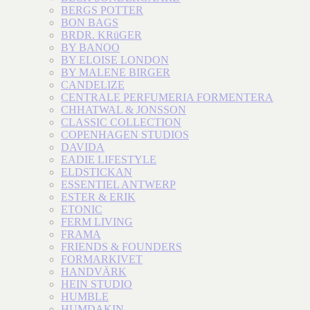
BERGS POTTER
BON BAGS
BRDR. KRüGER
BY BANOO
BY ELOISE LONDON
BY MALENE BIRGER
CANDELIZE
CENTRALE PERFUMERIA FORMENTERA
CHHATWAL & JONSSON
CLASSIC COLLECTION
COPENHAGEN STUDIOS
DAVIDA
EADIE LIFESTYLE
ELDSTICKAN
ESSENTIEL ANTWERP
ESTER & ERIK
ETONIC
FERM LIVING
FRAMA
FRIENDS & FOUNDERS
FORMARKIVET
HANDVÄRK
HEIN STUDIO
HUMBLE
HUMDAKIN