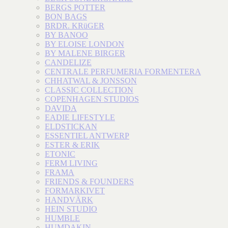
BERGS POTTER
BON BAGS
BRDR. KRüGER
BY BANOO
BY ELOISE LONDON
BY MALENE BIRGER
CANDELIZE
CENTRALE PERFUMERIA FORMENTERA
CHHATWAL & JONSSON
CLASSIC COLLECTION
COPENHAGEN STUDIOS
DAVIDA
EADIE LIFESTYLE
ELDSTICKAN
ESSENTIEL ANTWERP
ESTER & ERIK
ETONIC
FERM LIVING
FRAMA
FRIENDS & FOUNDERS
FORMARKIVET
HANDVÄRK
HEIN STUDIO
HUMBLE
HUMDAKIN