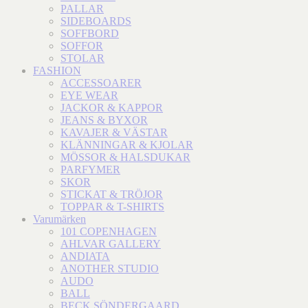
PALLAR
SIDEBOARDS
SOFFBORD
SOFFOR
STOLAR
FASHION
ACCESSOARER
EYE WEAR
JACKOR & KAPPOR
JEANS & BYXOR
KAVAJER & VÄSTAR
KLÄNNINGAR & KJOLAR
MÖSSOR & HALSDUKAR
PARFYMER
SKOR
STICKAT & TRÖJOR
TOPPAR & T-SHIRTS
Varumärken
101 COPENHAGEN
AHLVAR GALLERY
ANDIATA
ANOTHER STUDIO
AUDO
BALL
BECK SÖNDERGAARD