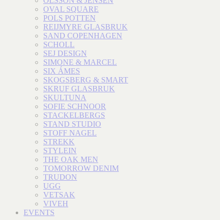
OLSSON & JENSEN
OVAL SQUARE
POLS POTTEN
REIJMYRE GLASBRUK
SAND COPENHAGEN
SCHOLL
SEJ DESIGN
SIMONE & MARCEL
SIX ÁMES
SKOGSBERG & SMART
SKRUF GLASBRUK
SKULTUNA
SOFIE SCHNOOR
STACKELBERGS
STAND STUDIO
STOFF NAGEL
STREKK
STYLEIN
THE OAK MEN
TOMORROW DENIM
TRUDON
UGG
VETSAK
VIVEH
EVENTS