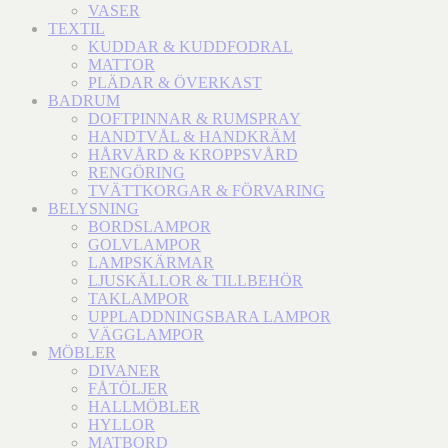
VASER
TEXTIL
KUDDAR & KUDDFODRAL
MATTOR
PLÄDAR & ÖVERKAST
BADRUM
DOFTPINNAR & RUMSPRAY
HANDTVÅL & HANDKRÄM
HÅRVÅRD & KROPPSVÅRD
RENGÖRING
TVÄTTKORGAR & FÖRVARING
BELYSNING
BORDSLAMPOR
GOLVLAMPOR
LAMPSKÄRMAR
LJUSKÄLLOR & TILLBEHÖR
TAKLAMPOR
UPPLADDNINGSBARA LAMPOR
VÄGGLAMPOR
MÖBLER
DIVANER
FÅTÖLJER
HALLMÖBLER
HYLLOR
MATBORD