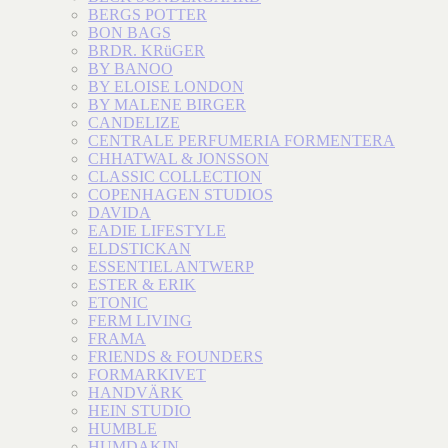
BERGS POTTER
BON BAGS
BRDR. KRüGER
BY BANOO
BY ELOISE LONDON
BY MALENE BIRGER
CANDELIZE
CENTRALE PERFUMERIA FORMENTERA
CHHATWAL & JONSSON
CLASSIC COLLECTION
COPENHAGEN STUDIOS
DAVIDA
EADIE LIFESTYLE
ELDSTICKAN
ESSENTIEL ANTWERP
ESTER & ERIK
ETONIC
FERM LIVING
FRAMA
FRIENDS & FOUNDERS
FORMARKIVET
HANDVÄRK
HEIN STUDIO
HUMBLE
HUMDAKIN