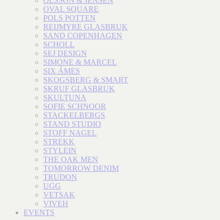
OLSSON & JENSEN
OVAL SQUARE
POLS POTTEN
REIJMYRE GLASBRUK
SAND COPENHAGEN
SCHOLL
SEJ DESIGN
SIMONE & MARCEL
SIX ÁMES
SKOGSBERG & SMART
SKRUF GLASBRUK
SKULTUNA
SOFIE SCHNOOR
STACKELBERGS
STAND STUDIO
STOFF NAGEL
STREKK
STYLEIN
THE OAK MEN
TOMORROW DENIM
TRUDON
UGG
VETSAK
VIVEH
EVENTS