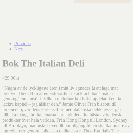
Previous
Next
Bok The Italian Deli
429,00
kr
”Några av de lyckligaste åren i mitt liv ägnades åt att laga mat
bredvid Theo. Han är en extraordinär kock och hans mat är
genomgående utsökt. Vilken underbar kokbok uppdelad i enkla,
läckra kapitel – jag älskar den.” Jamie Oliver Från biscotti till
limoncello, världens kärleksaffär med italienska delikatesser går
tillbaka många år. Italienarna har tagit det allra bästa av italienska
produkter över hela världen. Från Hong Kong till London, Sydney
till Brooklyn, människor överallt har tillgång till en skattkammare av
ingredienser genom italienska delikatesser. Theo Randalls The