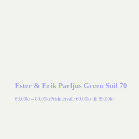
Ester & Erik Parljus Green Soil 70
69,00
kr
–
89,00
kr
Prisintervall: 69,00kr till 89,00kr