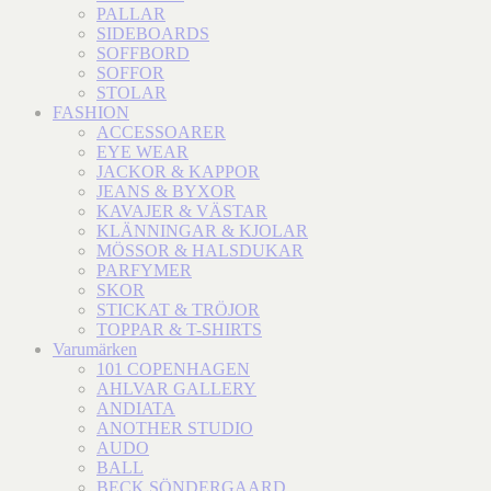
PALLAR
SIDEBOARDS
SOFFBORD
SOFFOR
STOLAR
FASHION
ACCESSOARER
EYE WEAR
JACKOR & KAPPOR
JEANS & BYXOR
KAVAJER & VÄSTAR
KLÄNNINGAR & KJOLAR
MÖSSOR & HALSDUKAR
PARFYMER
SKOR
STICKAT & TRÖJOR
TOPPAR & T-SHIRTS
Varumärken
101 COPENHAGEN
AHLVAR GALLERY
ANDIATA
ANOTHER STUDIO
AUDO
BALL
BECK SÖNDERGAARD