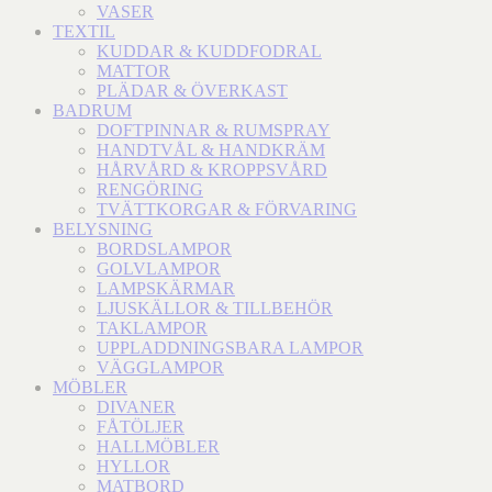
VASER
TEXTIL
KUDDAR & KUDDFODRAL
MATTOR
PLÄDAR & ÖVERKAST
BADRUM
DOFTPINNAR & RUMSPRAY
HANDTVÅL & HANDKRÄM
HÅRVÅRD & KROPPSVÅRD
RENGÖRING
TVÄTTKORGAR & FÖRVARING
BELYSNING
BORDSLAMPOR
GOLVLAMPOR
LAMPSKÄRMAR
LJUSKÄLLOR & TILLBEHÖR
TAKLAMPOR
UPPLADDNINGSBARA LAMPOR
VÄGGLAMPOR
MÖBLER
DIVANER
FÅTÖLJER
HALLMÖBLER
HYLLOR
MATBORD