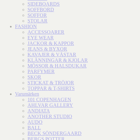
SIDEBOARDS
SOFFBORD
SOFFOR
STOLAR
FASHION
ACCESSOARER
EYE WEAR
JACKOR & KAPPOR
JEANS & BYXOR
KAVAJER & VÄSTAR
KLÄNNINGAR & KJOLAR
MÖSSOR & HALSDUKAR
PARFYMER
SKOR
STICKAT & TRÖJOR
TOPPAR & T-SHIRTS
Varumärken
101 COPENHAGEN
AHLVAR GALLERY
ANDIATA
ANOTHER STUDIO
AUDO
BALL
BECK SÖNDERGAARD
BERGS POTTER