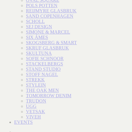
OVAL SQUARE
POLS POTTEN
REIJMYRE GLASBRUK
SAND COPENHAGEN
SCHOLL
SEJ DESIGN
SIMONE & MARCEL
SIX ÁMES
SKOGSBERG & SMART
SKRUF GLASBRUK
SKULTUNA
SOFIE SCHNOOR
STACKELBERGS
STAND STUDIO
STOFF NAGEL
STREKK
STYLEIN
THE OAK MEN
TOMORROW DENIM
TRUDON
UGG
VETSAK
VIVEH
EVENTS