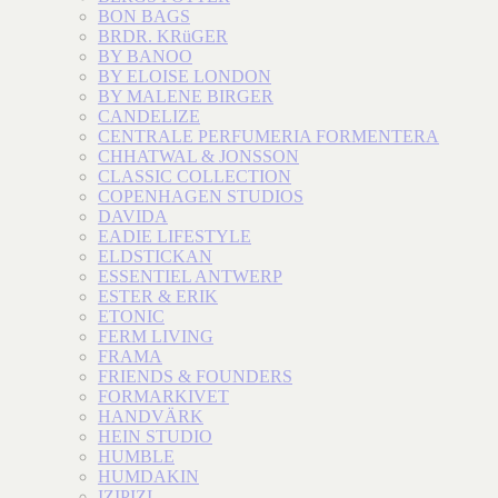
BON BAGS
BRDR. KRüGER
BY BANOO
BY ELOISE LONDON
BY MALENE BIRGER
CANDELIZE
CENTRALE PERFUMERIA FORMENTERA
CHHATWAL & JONSSON
CLASSIC COLLECTION
COPENHAGEN STUDIOS
DAVIDA
EADIE LIFESTYLE
ELDSTICKAN
ESSENTIEL ANTWERP
ESTER & ERIK
ETONIC
FERM LIVING
FRAMA
FRIENDS & FOUNDERS
FORMARKIVET
HANDVÄRK
HEIN STUDIO
HUMBLE
HUMDAKIN
IZIPIZI