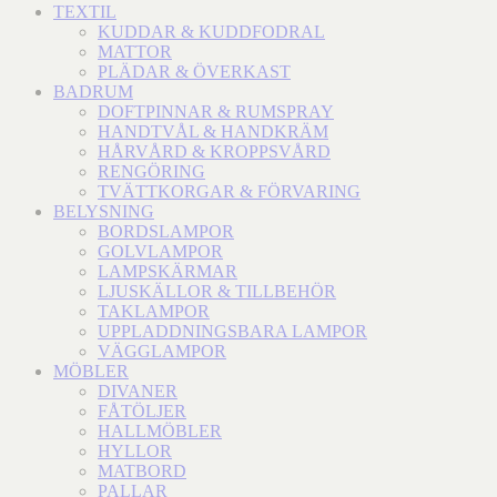
TEXTIL
KUDDAR & KUDDFODRAL
MATTOR
PLÄDAR & ÖVERKAST
BADRUM
DOFTPINNAR & RUMSPRAY
HANDTVÅL & HANDKRÄM
HÅRVÅRD & KROPPSVÅRD
RENGÖRING
TVÄTTKORGAR & FÖRVARING
BELYSNING
BORDSLAMPOR
GOLVLAMPOR
LAMPSKÄRMAR
LJUSKÄLLOR & TILLBEHÖR
TAKLAMPOR
UPPLADDNINGSBARA LAMPOR
VÄGGLAMPOR
MÖBLER
DIVANER
FÅTÖLJER
HALLMÖBLER
HYLLOR
MATBORD
PALLAR