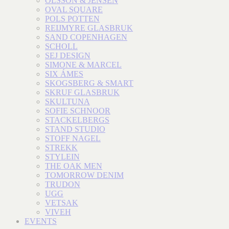
OLSSON & JENSEN
OVAL SQUARE
POLS POTTEN
REIJMYRE GLASBRUK
SAND COPENHAGEN
SCHOLL
SEJ DESIGN
SIMONE & MARCEL
SIX ÁMES
SKOGSBERG & SMART
SKRUF GLASBRUK
SKULTUNA
SOFIE SCHNOOR
STACKELBERGS
STAND STUDIO
STOFF NAGEL
STREKK
STYLEIN
THE OAK MEN
TOMORROW DENIM
TRUDON
UGG
VETSAK
VIVEH
EVENTS