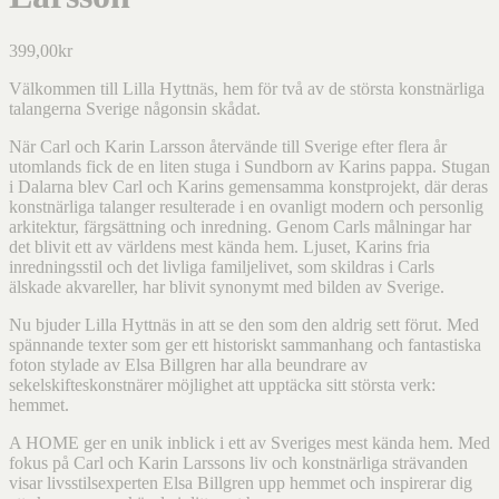
399,00
kr
Välkommen till Lilla Hyttnäs, hem för två av de största konstnärliga
talangerna Sverige någonsin skådat.
När Carl och Karin Larsson återvände till Sverige efter flera år
utomlands fick de en liten stuga i Sundborn av Karins pappa. Stugan
i Dalarna blev Carl och Karins gemensamma konstprojekt, där deras
konstnärliga talanger resulterade i en ovanligt modern och personlig
arkitektur, färgsättning och inredning. Genom Carls målningar har
det blivit ett av världens mest kända hem. Ljuset, Karins fria
inredningsstil och det livliga familjelivet, som skildras i Carls
älskade akvareller, har blivit synonymt med bilden av Sverige.
Nu bjuder Lilla Hyttnäs in att se den som den aldrig sett förut. Med
spännande texter som ger ett historiskt sammanhang och fantastiska
foton stylade av Elsa Billgren har alla beundrare av
sekelskifteskonstnärer möjlighet att upptäcka sitt största verk:
hemmet.
A HOME ger en unik inblick i ett av Sveriges mest kända hem. Med
fokus på Carl och Karin Larssons liv och konstnärliga strävanden
visar livsstilsexperten Elsa Billgren upp hemmet och inspirerar dig