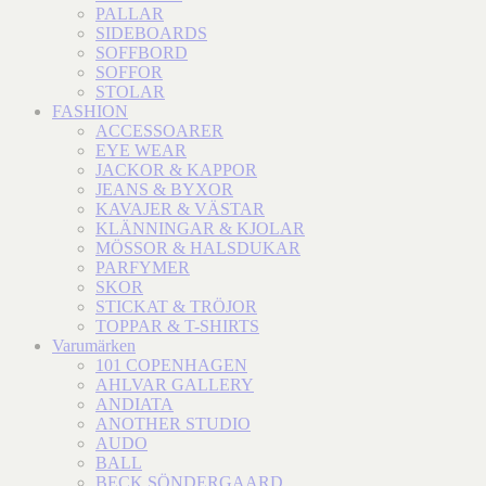
PALLAR
SIDEBOARDS
SOFFBORD
SOFFOR
STOLAR
FASHION
ACCESSOARER
EYE WEAR
JACKOR & KAPPOR
JEANS & BYXOR
KAVAJER & VÄSTAR
KLÄNNINGAR & KJOLAR
MÖSSOR & HALSDUKAR
PARFYMER
SKOR
STICKAT & TRÖJOR
TOPPAR & T-SHIRTS
Varumärken
101 COPENHAGEN
AHLVAR GALLERY
ANDIATA
ANOTHER STUDIO
AUDO
BALL
BECK SÖNDERGAARD