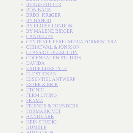
BERGS POTTER
BON BAGS
BRDR. KRüGER
BY BANOO
BY ELOISE LONDON
BY MALENE BIRGER
CANDELIZE
CENTRALE PERFUMERIA FORMENTERA
CHHATWAL & JONSSON
CLASSIC COLLECTION
COPENHAGEN STUDIOS
DAVIDA
EADIE LIFESTYLE
ELDSTICKAN
ESSENTIEL ANTWERP
ESTER & ERIK
ETONIC
FERM LIVING
FRAMA
FRIENDS & FOUNDERS
FORMARKIVET
HANDVÄRK
HEIN STUDIO
HUMBLE
HUMDAKIN