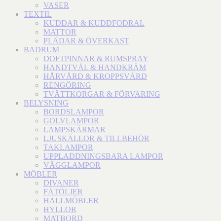
VASER
TEXTIL
KUDDAR & KUDDFODRAL
MATTOR
PLÄDAR & ÖVERKAST
BADRUM
DOFTPINNAR & RUMSPRAY
HANDTVÅL & HANDKRÄM
HÅRVÅRD & KROPPSVÅRD
RENGÖRING
TVÄTTKORGAR & FÖRVARING
BELYSNING
BORDSLAMPOR
GOLVLAMPOR
LAMPSKÄRMAR
LJUSKÄLLOR & TILLBEHÖR
TAKLAMPOR
UPPLADDNINGSBARA LAMPOR
VÄGGLAMPOR
MÖBLER
DIVANER
FÅTÖLJER
HALLMÖBLER
HYLLOR
MATBORD