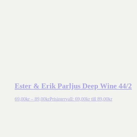
Ester & Erik Parljus Deep Wine 44/2
69,00
kr
–
89,00
kr
Prisintervall: 69,00kr till 89,00kr