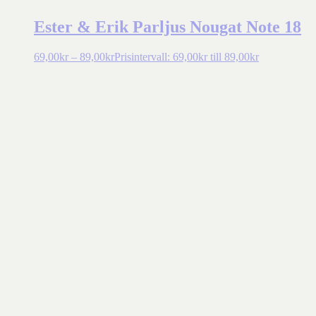
Ester & Erik Parljus Nougat Note 18
69,00
kr
–
89,00
kr
Prisintervall: 69,00kr till 89,00kr