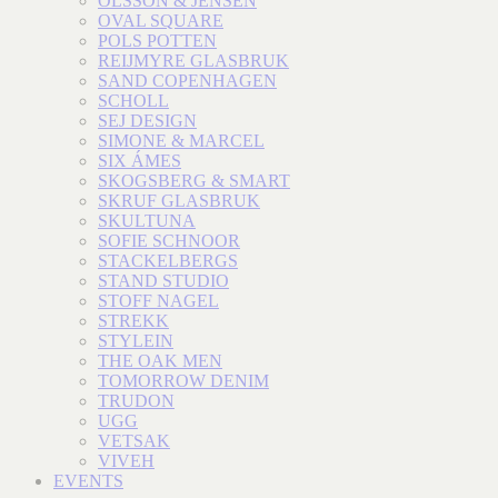
OLSSON & JENSEN
OVAL SQUARE
POLS POTTEN
REIJMYRE GLASBRUK
SAND COPENHAGEN
SCHOLL
SEJ DESIGN
SIMONE & MARCEL
SIX ÁMES
SKOGSBERG & SMART
SKRUF GLASBRUK
SKULTUNA
SOFIE SCHNOOR
STACKELBERGS
STAND STUDIO
STOFF NAGEL
STREKK
STYLEIN
THE OAK MEN
TOMORROW DENIM
TRUDON
UGG
VETSAK
VIVEH
EVENTS