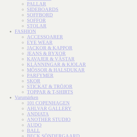
PALLAR
SIDEBOARDS
SOFFBORD
SOFFOR
STOLAR
FASHION
ACCESSOARER
EYE WEAR
JACKOR & KAPPOR
JEANS & BYXOR
KAVAJER & VÄSTAR
KLÄNNINGAR & KJOLAR
MÖSSOR & HALSDUKAR
PARFYMER
SKOR
STICKAT & TRÖJOR
TOPPAR & T-SHIRTS
Varumärken
101 COPENHAGEN
AHLVAR GALLERY
ANDIATA
ANOTHER STUDIO
AUDO
BALL
BECK SÖNDERGAARD