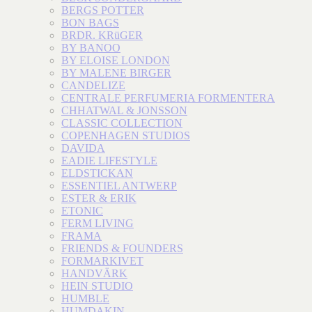
BERGS POTTER
BON BAGS
BRDR. KRüGER
BY BANOO
BY ELOISE LONDON
BY MALENE BIRGER
CANDELIZE
CENTRALE PERFUMERIA FORMENTERA
CHHATWAL & JONSSON
CLASSIC COLLECTION
COPENHAGEN STUDIOS
DAVIDA
EADIE LIFESTYLE
ELDSTICKAN
ESSENTIEL ANTWERP
ESTER & ERIK
ETONIC
FERM LIVING
FRAMA
FRIENDS & FOUNDERS
FORMARKIVET
HANDVÄRK
HEIN STUDIO
HUMBLE
HUMDAKIN