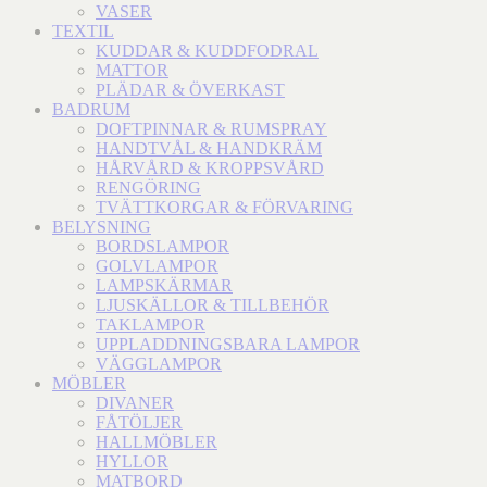
VASER
TEXTIL
KUDDAR & KUDDFODRAL
MATTOR
PLÄDAR & ÖVERKAST
BADRUM
DOFTPINNAR & RUMSPRAY
HANDTVÅL & HANDKRÄM
HÅRVÅRD & KROPPSVÅRD
RENGÖRING
TVÄTTKORGAR & FÖRVARING
BELYSNING
BORDSLAMPOR
GOLVLAMPOR
LAMPSKÄRMAR
LJUSKÄLLOR & TILLBEHÖR
TAKLAMPOR
UPPLADDNINGSBARA LAMPOR
VÄGGLAMPOR
MÖBLER
DIVANER
FÅTÖLJER
HALLMÖBLER
HYLLOR
MATBORD