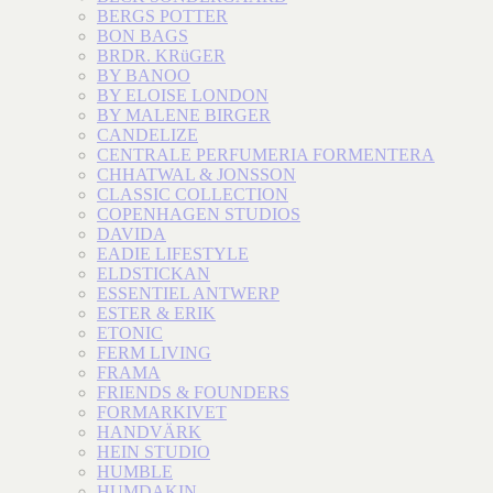
BERGS POTTER
BON BAGS
BRDR. KRüGER
BY BANOO
BY ELOISE LONDON
BY MALENE BIRGER
CANDELIZE
CENTRALE PERFUMERIA FORMENTERA
CHHATWAL & JONSSON
CLASSIC COLLECTION
COPENHAGEN STUDIOS
DAVIDA
EADIE LIFESTYLE
ELDSTICKAN
ESSENTIEL ANTWERP
ESTER & ERIK
ETONIC
FERM LIVING
FRAMA
FRIENDS & FOUNDERS
FORMARKIVET
HANDVÄRK
HEIN STUDIO
HUMBLE
HUMDAKIN