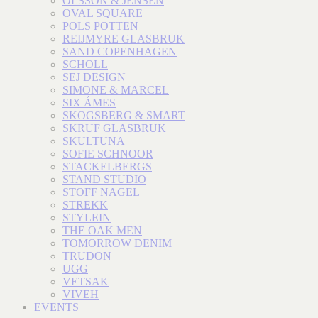
OLSSON & JENSEN
OVAL SQUARE
POLS POTTEN
REIJMYRE GLASBRUK
SAND COPENHAGEN
SCHOLL
SEJ DESIGN
SIMONE & MARCEL
SIX ÁMES
SKOGSBERG & SMART
SKRUF GLASBRUK
SKULTUNA
SOFIE SCHNOOR
STACKELBERGS
STAND STUDIO
STOFF NAGEL
STREKK
STYLEIN
THE OAK MEN
TOMORROW DENIM
TRUDON
UGG
VETSAK
VIVEH
EVENTS