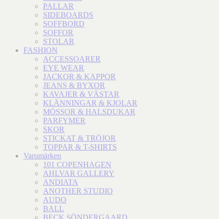
PALLAR
SIDEBOARDS
SOFFBORD
SOFFOR
STOLAR
FASHION
ACCESSOARER
EYE WEAR
JACKOR & KAPPOR
JEANS & BYXOR
KAVAJER & VÄSTAR
KLÄNNINGAR & KJOLAR
MÖSSOR & HALSDUKAR
PARFYMER
SKOR
STICKAT & TRÖJOR
TOPPAR & T-SHIRTS
Varumärken
101 COPENHAGEN
AHLVAR GALLERY
ANDIATA
ANOTHER STUDIO
AUDO
BALL
BECK SÖNDERGAARD