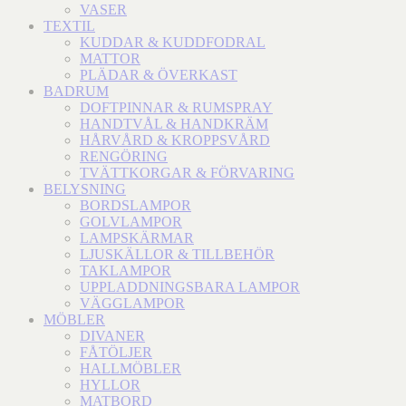
VASER
TEXTIL
KUDDAR & KUDDFODRAL
MATTOR
PLÄDAR & ÖVERKAST
BADRUM
DOFTPINNAR & RUMSPRAY
HANDTVÅL & HANDKRÄM
HÅRVÅRD & KROPPSVÅRD
RENGÖRING
TVÄTTKORGAR & FÖRVARING
BELYSNING
BORDSLAMPOR
GOLVLAMPOR
LAMPSKÄRMAR
LJUSKÄLLOR & TILLBEHÖR
TAKLAMPOR
UPPLADDNINGSBARA LAMPOR
VÄGGLAMPOR
MÖBLER
DIVANER
FÅTÖLJER
HALLMÖBLER
HYLLOR
MATBORD