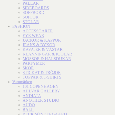
PALLAR
SIDEBOARDS
SOFFBORD
SOFFOR
STOLAR
FASHION
ACCESSOARER
EYE WEAR
JACKOR & KAPPOR
JEANS & BYXOR
KAVAJER & VÄSTAR
KLÄNNINGAR & KJOLAR
MÖSSOR & HALSDUKAR
PARFYMER
SKOR
STICKAT & TRÖJOR
TOPPAR & T-SHIRTS
Varumärken
101 COPENHAGEN
AHLVAR GALLERY
ANDIATA
ANOTHER STUDIO
AUDO
BALL
BECK SÖNDERGAARD