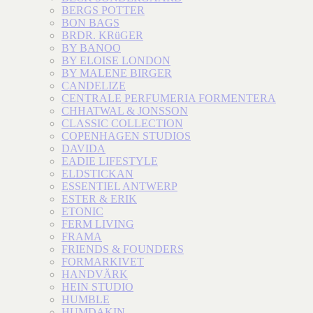
BERGS POTTER
BON BAGS
BRDR. KRüGER
BY BANOO
BY ELOISE LONDON
BY MALENE BIRGER
CANDELIZE
CENTRALE PERFUMERIA FORMENTERA
CHHATWAL & JONSSON
CLASSIC COLLECTION
COPENHAGEN STUDIOS
DAVIDA
EADIE LIFESTYLE
ELDSTICKAN
ESSENTIEL ANTWERP
ESTER & ERIK
ETONIC
FERM LIVING
FRAMA
FRIENDS & FOUNDERS
FORMARKIVET
HANDVÄRK
HEIN STUDIO
HUMBLE
HUMDAKIN