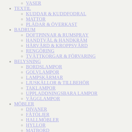
VASER
TEXTIL
KUDDAR & KUDDFODRAL
MATTOR
PLÄDAR & ÖVERKAST
BADRUM
DOFTPINNAR & RUMSPRAY
HANDTVÅL & HANDKRÄM
HÅRVÅRD & KROPPSVÅRD
RENGÖRING
TVÄTTKORGAR & FÖRVARING
BELYSNING
BORDSLAMPOR
GOLVLAMPOR
LAMPSKÄRMAR
LJUSKÄLLOR & TILLBEHÖR
TAKLAMPOR
UPPLADDNINGSBARA LAMPOR
VÄGGLAMPOR
MÖBLER
DIVANER
FÅTÖLJER
HALLMÖBLER
HYLLOR
MATBORD