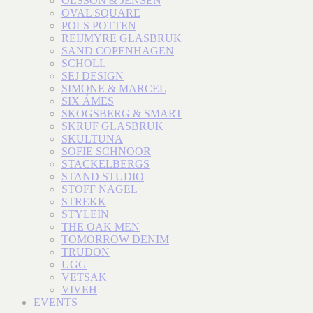
OLSSON & JENSEN
OVAL SQUARE
POLS POTTEN
REIJMYRE GLASBRUK
SAND COPENHAGEN
SCHOLL
SEJ DESIGN
SIMONE & MARCEL
SIX ÁMES
SKOGSBERG & SMART
SKRUF GLASBRUK
SKULTUNA
SOFIE SCHNOOR
STACKELBERGS
STAND STUDIO
STOFF NAGEL
STREKK
STYLEIN
THE OAK MEN
TOMORROW DENIM
TRUDON
UGG
VETSAK
VIVEH
EVENTS