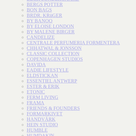
BERGS POTTER
BON BAGS
BRDR. KRüGER
BY BANOO
BY ELOISE LONDON
BY MALENE BIRGER
CANDELIZE
CENTRALE PERFUMERIA FORMENTERA
CHHATWAL & JONSSON
CLASSIC COLLECTION
COPENHAGEN STUDIOS
DAVIDA
EADIE LIFESTYLE
ELDSTICKAN
ESSENTIEL ANTWERP
ESTER & ERIK
ETONIC
FERM LIVING
FRAMA
FRIENDS & FOUNDERS
FORMARKIVET
HANDVÄRK
HEIN STUDIO
HUMBLE
HUMDAKIN