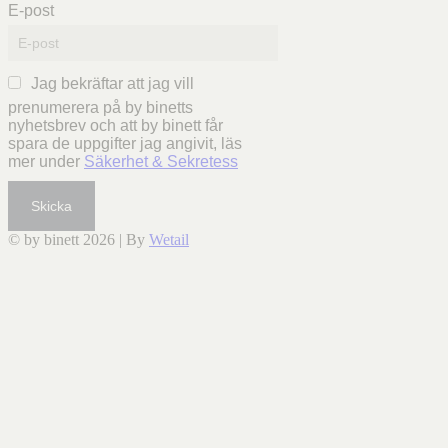
E-post
Jag bekräftar att jag vill
prenumerera på by binetts
nyhetsbrev och att by binett får
spara de uppgifter jag angivit, läs
mer under
Säkerhet & Sekretess
Skicka
© by binett 2026
|
By
Wetail