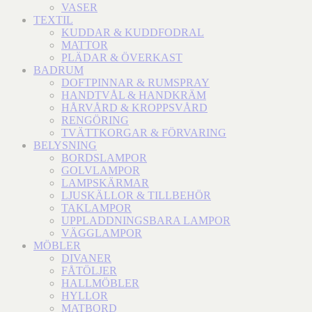
VASER
TEXTIL
KUDDAR & KUDDFODRAL
MATTOR
PLÄDAR & ÖVERKAST
BADRUM
DOFTPINNAR & RUMSPRAY
HANDTVÅL & HANDKRÄM
HÅRVÅRD & KROPPSVÅRD
RENGÖRING
TVÄTTKORGAR & FÖRVARING
BELYSNING
BORDSLAMPOR
GOLVLAMPOR
LAMPSKÄRMAR
LJUSKÄLLOR & TILLBEHÖR
TAKLAMPOR
UPPLADDNINGSBARA LAMPOR
VÄGGLAMPOR
MÖBLER
DIVANER
FÅTÖLJER
HALLMÖBLER
HYLLOR
MATBORD