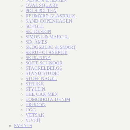
OLSSON & JENSEN
OVAL SQUARE
POLS POTTEN
REIJMYRE GLASBRUK
SAND COPENHAGEN
SCHOLL
SEJ DESIGN
SIMONE & MARCEL
SIX ÁMES
SKOGSBERG & SMART
SKRUF GLASBRUK
SKULTUNA
SOFIE SCHNOOR
STACKELBERGS
STAND STUDIO
STOFF NAGEL
STREKK
STYLEIN
THE OAK MEN
TOMORROW DENIM
TRUDON
UGG
VETSAK
VIVEH
EVENTS