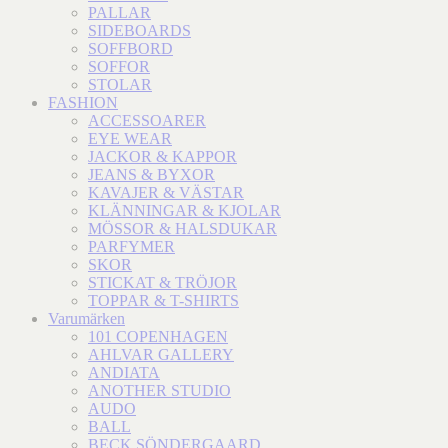
PALLAR
SIDEBOARDS
SOFFBORD
SOFFOR
STOLAR
FASHION
ACCESSOARER
EYE WEAR
JACKOR & KAPPOR
JEANS & BYXOR
KAVAJER & VÄSTAR
KLÄNNINGAR & KJOLAR
MÖSSOR & HALSDUKAR
PARFYMER
SKOR
STICKAT & TRÖJOR
TOPPAR & T-SHIRTS
Varumärken
101 COPENHAGEN
AHLVAR GALLERY
ANDIATA
ANOTHER STUDIO
AUDO
BALL
BECK SÖNDERGAARD