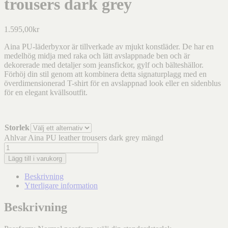
trousers dark grey
1.595,00
kr
Aina PU-läderbyxor är tillverkade av mjukt konstläder. De har en
medelhög midja med raka och lätt avslappnade ben och är
dekorerade med detaljer som jeansfickor, gylf och bälteshällor.
Förhöj din stil genom att kombinera detta signaturplagg med en
överdimensionerad T-shirt för en avslappnad look eller en sidenblus
för en elegant kvällsoutfit.
Storlek
Ahlvar Aina PU leather trousers dark grey mängd
Lägg till i varukorg
Beskrivning
Ytterligare information
Beskrivning