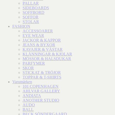
PALLAR
SIDEBOARDS
SOFFBORD
SOFFOR
STOLAR
FASHION
ACCESSOARER
EYE WEAR
JACKOR & KAPPOR
JEANS & BYXOR
KAVAJER & VÄSTAR
KLÄNNINGAR & KJOLAR
MÖSSOR & HALSDUKAR
PARFYMER
SKOR
STICKAT & TRÖJOR
TOPPAR & T-SHIRTS
Varumärken
101 COPENHAGEN
AHLVAR GALLERY
ANDIATA
ANOTHER STUDIO
AUDO
BALL
BECK SÖNDERGAARD