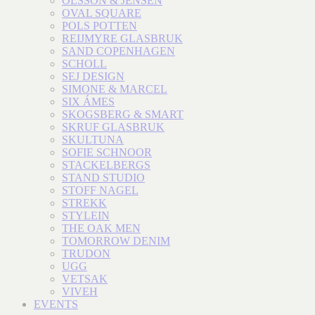
OLSSON & JENSEN
OVAL SQUARE
POLS POTTEN
REIJMYRE GLASBRUK
SAND COPENHAGEN
SCHOLL
SEJ DESIGN
SIMONE & MARCEL
SIX ÁMES
SKOGSBERG & SMART
SKRUF GLASBRUK
SKULTUNA
SOFIE SCHNOOR
STACKELBERGS
STAND STUDIO
STOFF NAGEL
STREKK
STYLEIN
THE OAK MEN
TOMORROW DENIM
TRUDON
UGG
VETSAK
VIVEH
EVENTS