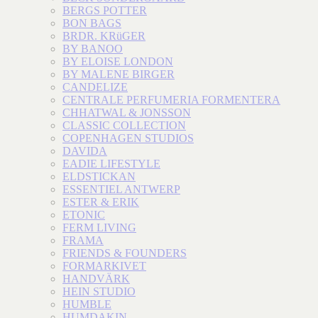
BERGS POTTER
BON BAGS
BRDR. KRüGER
BY BANOO
BY ELOISE LONDON
BY MALENE BIRGER
CANDELIZE
CENTRALE PERFUMERIA FORMENTERA
CHHATWAL & JONSSON
CLASSIC COLLECTION
COPENHAGEN STUDIOS
DAVIDA
EADIE LIFESTYLE
ELDSTICKAN
ESSENTIEL ANTWERP
ESTER & ERIK
ETONIC
FERM LIVING
FRAMA
FRIENDS & FOUNDERS
FORMARKIVET
HANDVÄRK
HEIN STUDIO
HUMBLE
HUMDAKIN