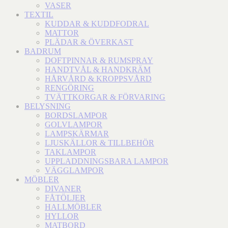
VASER
TEXTIL
KUDDAR & KUDDFODRAL
MATTOR
PLÄDAR & ÖVERKAST
BADRUM
DOFTPINNAR & RUMSPRAY
HANDTVÅL & HANDKRÄM
HÅRVÅRD & KROPPSVÅRD
RENGÖRING
TVÄTTKORGAR & FÖRVARING
BELYSNING
BORDSLAMPOR
GOLVLAMPOR
LAMPSKÄRMAR
LJUSKÄLLOR & TILLBEHÖR
TAKLAMPOR
UPPLADDNINGSBARA LAMPOR
VÄGGLAMPOR
MÖBLER
DIVANER
FÅTÖLJER
HALLMÖBLER
HYLLOR
MATBORD