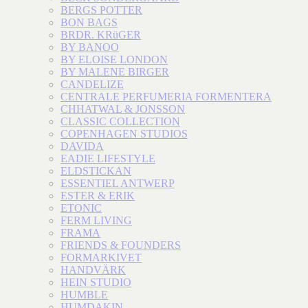
BERGS POTTER
BON BAGS
BRDR. KRüGER
BY BANOO
BY ELOISE LONDON
BY MALENE BIRGER
CANDELIZE
CENTRALE PERFUMERIA FORMENTERA
CHHATWAL & JONSSON
CLASSIC COLLECTION
COPENHAGEN STUDIOS
DAVIDA
EADIE LIFESTYLE
ELDSTICKAN
ESSENTIEL ANTWERP
ESTER & ERIK
ETONIC
FERM LIVING
FRAMA
FRIENDS & FOUNDERS
FORMARKIVET
HANDVÄRK
HEIN STUDIO
HUMBLE
HUMDAKIN