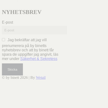
NYHETSBREV
E-post
Jag bekräftar att jag vill
prenumerera på by binetts
nyhetsbrev och att by binett får
spara de uppgifter jag angivit, läs
mer under
Säkerhet & Sekretess
Skicka
© by binett 2026
|
By
Wetail