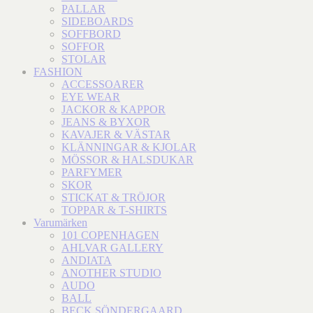
PALLAR
SIDEBOARDS
SOFFBORD
SOFFOR
STOLAR
FASHION
ACCESSOARER
EYE WEAR
JACKOR & KAPPOR
JEANS & BYXOR
KAVAJER & VÄSTAR
KLÄNNINGAR & KJOLAR
MÖSSOR & HALSDUKAR
PARFYMER
SKOR
STICKAT & TRÖJOR
TOPPAR & T-SHIRTS
Varumärken
101 COPENHAGEN
AHLVAR GALLERY
ANDIATA
ANOTHER STUDIO
AUDO
BALL
BECK SÖNDERGAARD