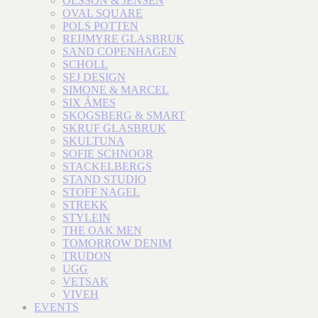
OLSSON & JENSEN
OVAL SQUARE
POLS POTTEN
REIJMYRE GLASBRUK
SAND COPENHAGEN
SCHOLL
SEJ DESIGN
SIMONE & MARCEL
SIX ÁMES
SKOGSBERG & SMART
SKRUF GLASBRUK
SKULTUNA
SOFIE SCHNOOR
STACKELBERGS
STAND STUDIO
STOFF NAGEL
STREKK
STYLEIN
THE OAK MEN
TOMORROW DENIM
TRUDON
UGG
VETSAK
VIVEH
EVENTS