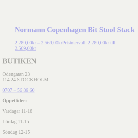
Normann Copenhagen Bit Stool Stack
2.289,00
kr
–
2.569,00
kr
Prisintervall: 2.289,00kr till
2.569,00kr
BUTIKEN
Odengatan 23
114 24 STOCKHOLM
0707 – 56 89 60
Öppettider:
Vardagar 11-18
Lördag 11-15
Söndag 12-15