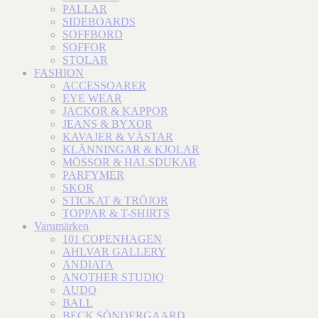
PALLAR
SIDEBOARDS
SOFFBORD
SOFFOR
STOLAR
FASHION
ACCESSOARER
EYE WEAR
JACKOR & KAPPOR
JEANS & BYXOR
KAVAJER & VÄSTAR
KLÄNNINGAR & KJOLAR
MÖSSOR & HALSDUKAR
PARFYMER
SKOR
STICKAT & TRÖJOR
TOPPAR & T-SHIRTS
Varumärken
101 COPENHAGEN
AHLVAR GALLERY
ANDIATA
ANOTHER STUDIO
AUDO
BALL
BECK SÖNDERGAARD