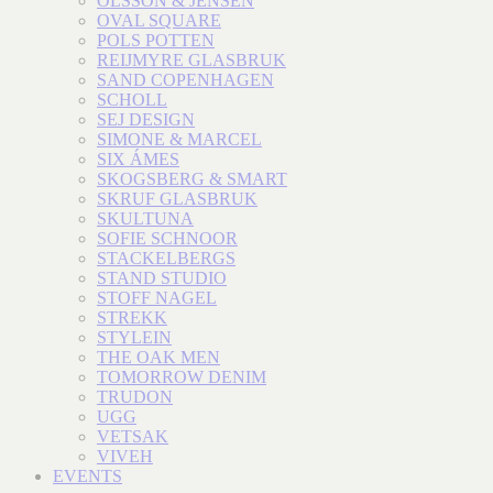
OLSSON & JENSEN
OVAL SQUARE
POLS POTTEN
REIJMYRE GLASBRUK
SAND COPENHAGEN
SCHOLL
SEJ DESIGN
SIMONE & MARCEL
SIX ÁMES
SKOGSBERG & SMART
SKRUF GLASBRUK
SKULTUNA
SOFIE SCHNOOR
STACKELBERGS
STAND STUDIO
STOFF NAGEL
STREKK
STYLEIN
THE OAK MEN
TOMORROW DENIM
TRUDON
UGG
VETSAK
VIVEH
EVENTS