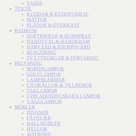
VASER
TEXTIL
KUDDAR & KUDDFODRAL
MATTOR
PLÄDAR & ÖVERKAST
BADRUM
DOFTPINNAR & RUMSPRAY
HANDTVÅL & HANDKRÄM
HÅRVÅRD & KROPPSVÅRD
RENGÖRING
TVÄTTKORGAR & FÖRVARING
BELYSNING
BORDSLAMPOR
GOLVLAMPOR
LAMPSKÄRMAR
LJUSKÄLLOR & TILLBEHÖR
TAKLAMPOR
UPPLADDNINGSBARA LAMPOR
VÄGGLAMPOR
MÖBLER
DIVANER
FÅTÖLJER
HALLMÖBLER
HYLLOR
MATBORD