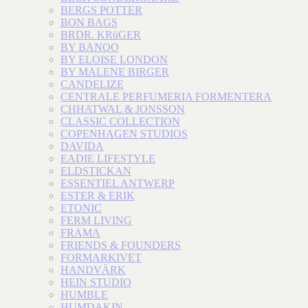
BERGS POTTER
BON BAGS
BRDR. KRüGER
BY BANOO
BY ELOISE LONDON
BY MALENE BIRGER
CANDELIZE
CENTRALE PERFUMERIA FORMENTERA
CHHATWAL & JONSSON
CLASSIC COLLECTION
COPENHAGEN STUDIOS
DAVIDA
EADIE LIFESTYLE
ELDSTICKAN
ESSENTIEL ANTWERP
ESTER & ERIK
ETONIC
FERM LIVING
FRAMA
FRIENDS & FOUNDERS
FORMARKIVET
HANDVÄRK
HEIN STUDIO
HUMBLE
HUMDAKIN