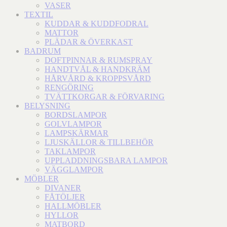
VASER
TEXTIL
KUDDAR & KUDDFODRAL
MATTOR
PLÄDAR & ÖVERKAST
BADRUM
DOFTPINNAR & RUMSPRAY
HANDTVÅL & HANDKRÄM
HÅRVÅRD & KROPPSVÅRD
RENGÖRING
TVÄTTKORGAR & FÖRVARING
BELYSNING
BORDSLAMPOR
GOLVLAMPOR
LAMPSKÄRMAR
LJUSKÄLLOR & TILLBEHÖR
TAKLAMPOR
UPPLADDNINGSBARA LAMPOR
VÄGGLAMPOR
MÖBLER
DIVANER
FÅTÖLJER
HALLMÖBLER
HYLLOR
MATBORD