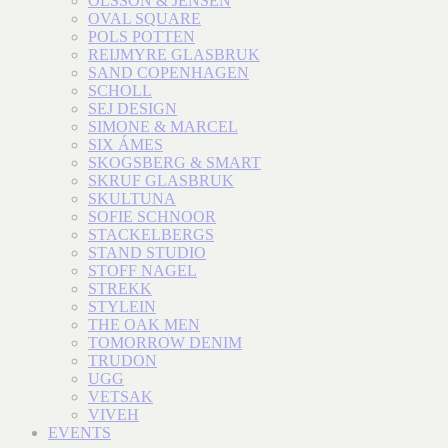
OLSSON & JENSEN
OVAL SQUARE
POLS POTTEN
REIJMYRE GLASBRUK
SAND COPENHAGEN
SCHOLL
SEJ DESIGN
SIMONE & MARCEL
SIX ÁMES
SKOGSBERG & SMART
SKRUF GLASBRUK
SKULTUNA
SOFIE SCHNOOR
STACKELBERGS
STAND STUDIO
STOFF NAGEL
STREKK
STYLEIN
THE OAK MEN
TOMORROW DENIM
TRUDON
UGG
VETSAK
VIVEH
EVENTS