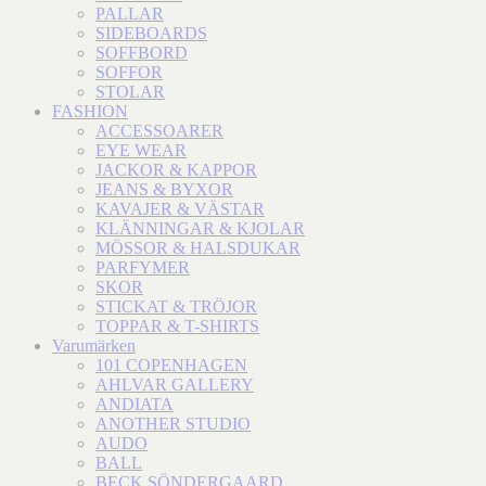
PALLAR
SIDEBOARDS
SOFFBORD
SOFFOR
STOLAR
FASHION
ACCESSOARER
EYE WEAR
JACKOR & KAPPOR
JEANS & BYXOR
KAVAJER & VÄSTAR
KLÄNNINGAR & KJOLAR
MÖSSOR & HALSDUKAR
PARFYMER
SKOR
STICKAT & TRÖJOR
TOPPAR & T-SHIRTS
Varumärken
101 COPENHAGEN
AHLVAR GALLERY
ANDIATA
ANOTHER STUDIO
AUDO
BALL
BECK SÖNDERGAARD