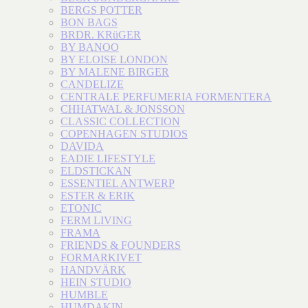
BERGS POTTER
BON BAGS
BRDR. KRüGER
BY BANOO
BY ELOISE LONDON
BY MALENE BIRGER
CANDELIZE
CENTRALE PERFUMERIA FORMENTERA
CHHATWAL & JONSSON
CLASSIC COLLECTION
COPENHAGEN STUDIOS
DAVIDA
EADIE LIFESTYLE
ELDSTICKAN
ESSENTIEL ANTWERP
ESTER & ERIK
ETONIC
FERM LIVING
FRAMA
FRIENDS & FOUNDERS
FORMARKIVET
HANDVÄRK
HEIN STUDIO
HUMBLE
HUMDAKIN