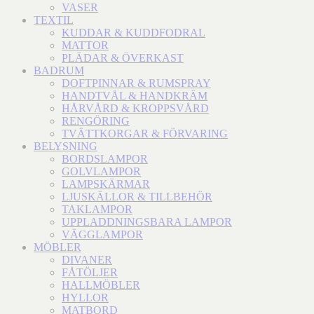
VASER
TEXTIL
KUDDAR & KUDDFODRAL
MATTOR
PLÄDAR & ÖVERKAST
BADRUM
DOFTPINNAR & RUMSPRAY
HANDTVÅL & HANDKRÄM
HÅRVÅRD & KROPPSVÅRD
RENGÖRING
TVÄTTKORGAR & FÖRVARING
BELYSNING
BORDSLAMPOR
GOLVLAMPOR
LAMPSKÄRMAR
LJUSKÄLLOR & TILLBEHÖR
TAKLAMPOR
UPPLADDNINGSBARA LAMPOR
VÄGGLAMPOR
MÖBLER
DIVANER
FÅTÖLJER
HALLMÖBLER
HYLLOR
MATBORD