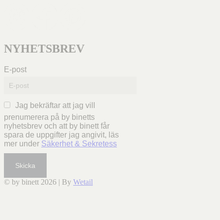
NYHETSBREV
E-post
Jag bekräftar att jag vill
prenumerera på by binetts
nyhetsbrev och att by binett får
spara de uppgifter jag angivit, läs
mer under
Säkerhet & Sekretess
Skicka
© by binett 2026
|
By
Wetail