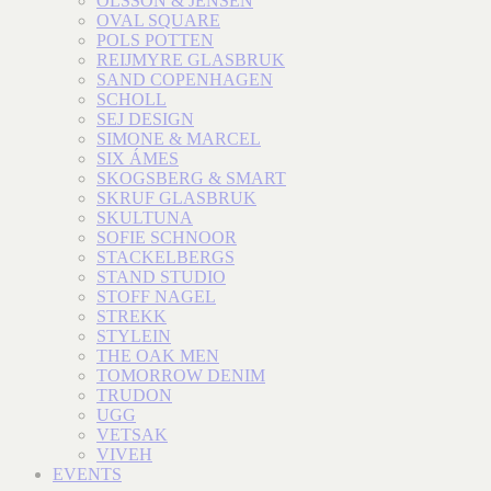
OLSSON & JENSEN
OVAL SQUARE
POLS POTTEN
REIJMYRE GLASBRUK
SAND COPENHAGEN
SCHOLL
SEJ DESIGN
SIMONE & MARCEL
SIX ÁMES
SKOGSBERG & SMART
SKRUF GLASBRUK
SKULTUNA
SOFIE SCHNOOR
STACKELBERGS
STAND STUDIO
STOFF NAGEL
STREKK
STYLEIN
THE OAK MEN
TOMORROW DENIM
TRUDON
UGG
VETSAK
VIVEH
EVENTS