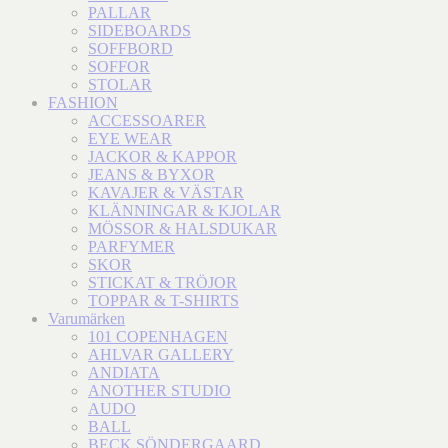
PALLAR
SIDEBOARDS
SOFFBORD
SOFFOR
STOLAR
FASHION
ACCESSOARER
EYE WEAR
JACKOR & KAPPOR
JEANS & BYXOR
KAVAJER & VÄSTAR
KLÄNNINGAR & KJOLAR
MÖSSOR & HALSDUKAR
PARFYMER
SKOR
STICKAT & TRÖJOR
TOPPAR & T-SHIRTS
Varumärken
101 COPENHAGEN
AHLVAR GALLERY
ANDIATA
ANOTHER STUDIO
AUDO
BALL
BECK SÖNDERGAARD