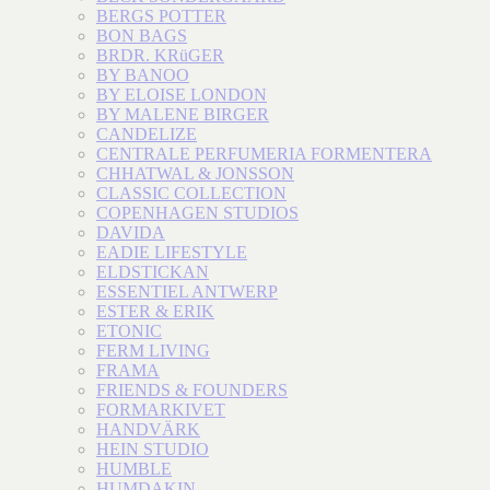
BERGS POTTER
BON BAGS
BRDR. KRüGER
BY BANOO
BY ELOISE LONDON
BY MALENE BIRGER
CANDELIZE
CENTRALE PERFUMERIA FORMENTERA
CHHATWAL & JONSSON
CLASSIC COLLECTION
COPENHAGEN STUDIOS
DAVIDA
EADIE LIFESTYLE
ELDSTICKAN
ESSENTIEL ANTWERP
ESTER & ERIK
ETONIC
FERM LIVING
FRAMA
FRIENDS & FOUNDERS
FORMARKIVET
HANDVÄRK
HEIN STUDIO
HUMBLE
HUMDAKIN