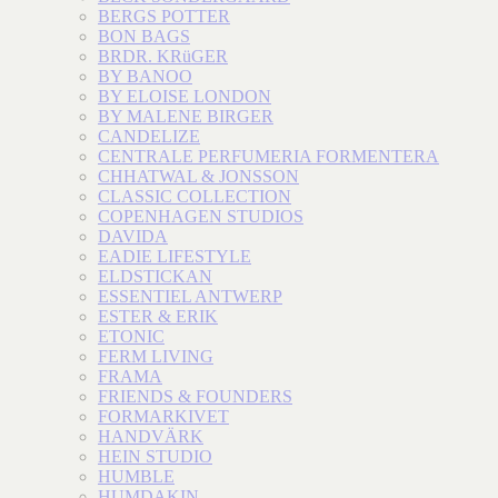
BERGS POTTER
BON BAGS
BRDR. KRüGER
BY BANOO
BY ELOISE LONDON
BY MALENE BIRGER
CANDELIZE
CENTRALE PERFUMERIA FORMENTERA
CHHATWAL & JONSSON
CLASSIC COLLECTION
COPENHAGEN STUDIOS
DAVIDA
EADIE LIFESTYLE
ELDSTICKAN
ESSENTIEL ANTWERP
ESTER & ERIK
ETONIC
FERM LIVING
FRAMA
FRIENDS & FOUNDERS
FORMARKIVET
HANDVÄRK
HEIN STUDIO
HUMBLE
HUMDAKIN