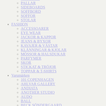
PALLAR
SIDEBOARDS
SOFFBORD
SOFFOR
STOLAR
FASHION
ACCESSOARER
EYE WEAR
JACKOR & KAPPOR
JEANS & BYXOR
KAVAJER & VÄSTAR
KLÄNNINGAR & KJOLAR
MÖSSOR & HALSDUKAR
PARFYMER
SKOR
STICKAT & TRÖJOR
TOPPAR & T-SHIRTS
Varumärken
101 COPENHAGEN
AHLVAR GALLERY
ANDIATA
ANOTHER STUDIO
AUDO
BALL
BECK SÖNDERGAARD