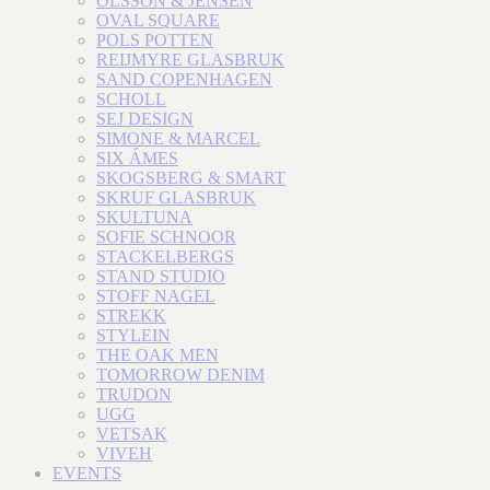
OLSSON & JENSEN
OVAL SQUARE
POLS POTTEN
REIJMYRE GLASBRUK
SAND COPENHAGEN
SCHOLL
SEJ DESIGN
SIMONE & MARCEL
SIX ÁMES
SKOGSBERG & SMART
SKRUF GLASBRUK
SKULTUNA
SOFIE SCHNOOR
STACKELBERGS
STAND STUDIO
STOFF NAGEL
STREKK
STYLEIN
THE OAK MEN
TOMORROW DENIM
TRUDON
UGG
VETSAK
VIVEH
EVENTS