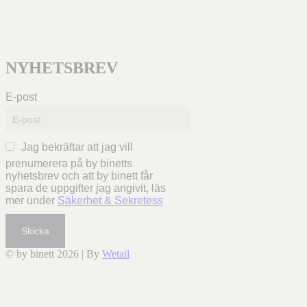
NYHETSBREV
E-post
Jag bekräftar att jag vill
prenumerera på by binetts
nyhetsbrev och att by binett får
spara de uppgifter jag angivit, läs
mer under
Säkerhet & Sekretess
Skicka
© by binett 2026
|
By
Wetail