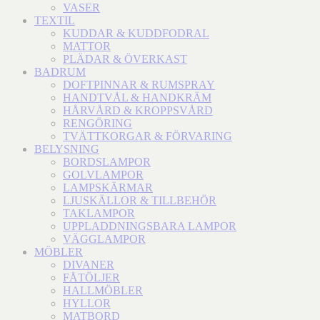
VASER
TEXTIL
KUDDAR & KUDDFODRAL
MATTOR
PLÄDAR & ÖVERKAST
BADRUM
DOFTPINNAR & RUMSPRAY
HANDTVÅL & HANDKRÄM
HÅRVÅRD & KROPPSVÅRD
RENGÖRING
TVÄTTKORGAR & FÖRVARING
BELYSNING
BORDSLAMPOR
GOLVLAMPOR
LAMPSKÄRMAR
LJUSKÄLLOR & TILLBEHÖR
TAKLAMPOR
UPPLADDNINGSBARA LAMPOR
VÄGGLAMPOR
MÖBLER
DIVANER
FÅTÖLJER
HALLMÖBLER
HYLLOR
MATBORD